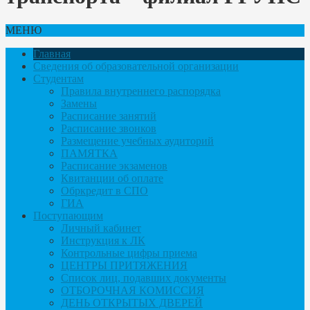
МЕНЮ
Главная
Сведения об образовательной организации
Студентам
Правила внутреннего распорядка
Замены
Расписание занятий
Расписание звонков
Размещение учебных аудиторий
ПАМЯТКА
Расписание экзаменов
Квитанции об оплате
Обркредит в СПО
ГИА
Поступающим
Личный кабинет
Инструкция к ЛК
Контрольные цифры приема
ЦЕНТРЫ ПРИТЯЖЕНИЯ
Список лиц, подавших документы
ОТБОРОЧНАЯ КОМИССИЯ
ДЕНЬ ОТКРЫТЫХ ДВЕРЕЙ