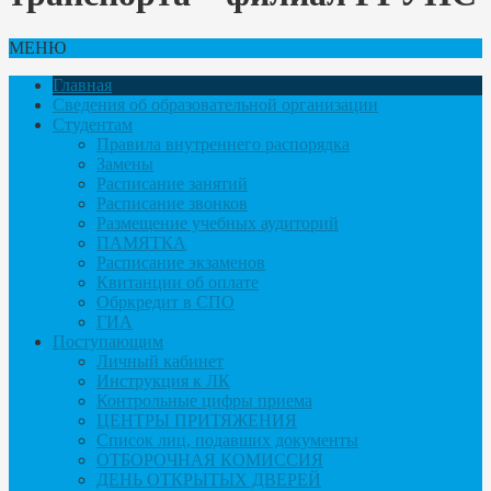
МЕНЮ
Главная
Сведения об образовательной организации
Студентам
Правила внутреннего распорядка
Замены
Расписание занятий
Расписание звонков
Размещение учебных аудиторий
ПАМЯТКА
Расписание экзаменов
Квитанции об оплате
Обркредит в СПО
ГИА
Поступающим
Личный кабинет
Инструкция к ЛК
Контрольные цифры приема
ЦЕНТРЫ ПРИТЯЖЕНИЯ
Список лиц, подавших документы
ОТБОРОЧНАЯ КОМИССИЯ
ДЕНЬ ОТКРЫТЫХ ДВЕРЕЙ