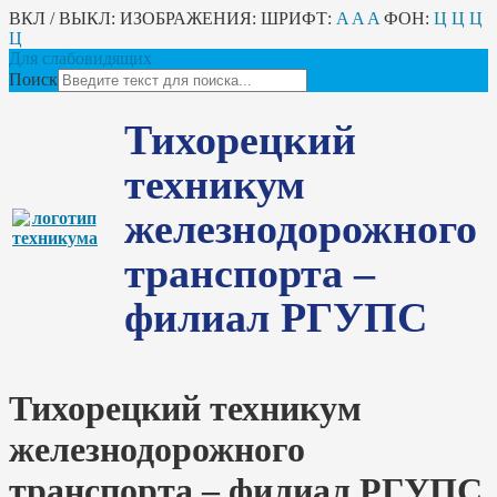
ВКЛ / ВЫКЛ:
ИЗОБРАЖЕНИЯ:
ШРИФТ:
A
A
A
ФОН:
Ц
Ц
Ц
Ц
Для слабовидящих
Поиск
Тихорецкий
техникум
железнодорожного
транспорта –
филиал РГУПС
Тихорецкий техникум
железнодорожного
транспорта – филиал РГУПС