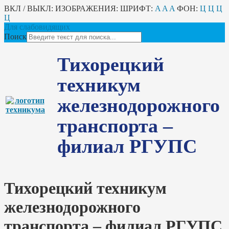
ВКЛ / ВЫКЛ:
ИЗОБРАЖЕНИЯ:
ШРИФТ:
A
A
A
ФОН:
Ц
Ц
Ц
Ц
Для слабовидящих
Поиск
Тихорецкий
техникум
железнодорожного
транспорта –
филиал РГУПС
Тихорецкий техникум
железнодорожного
транспорта – филиал РГУПС