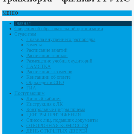
МЕНЮ
Главная
Сведения об образовательной организации
Студентам
Правила внутреннего распорядка
Замены
Расписание занятий
Расписание звонков
Размещение учебных аудиторий
ПАМЯТКА
Расписание экзаменов
Квитанции об оплате
Обркредит в СПО
ГИА
Поступающим
Личный кабинет
Инструкция к ЛК
Контрольные цифры приема
ЦЕНТРЫ ПРИТЯЖЕНИЯ
Список лиц, подавших документы
ОТБОРОЧНАЯ КОМИССИЯ
ДЕНЬ ОТКРЫТЫХ ДВЕРЕЙ