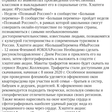
отрывки из знаменитых произведений отечественных
классиков и выкладывают его в социальные сети. Хэштеги
акции: #РусскиеРифмы
- Неделя «Познавай Россию!» в сообществе «Большая
перемена» В сообществе «Большая перемена» пройдет неделя
«Познавай Россию!», в рамках которой школьники смогут
совершить онлайн-путешествие по территории страны,
познакомиться с самыми необыкновенными
достопримечательностями, известными людьми, познакомятся
с культурой гостеприимства и современным туризмом в
России. Хэштеги акции: #БольшаяПеремена #МыРоссия
- 12 июня Флешмоб #ОКНАРоссии Необходимо сделать
рисунок/поздравление с Днем России и приклеить его на
окно, затем сфотографировать и выложить в соцсети с
хэштегами акции. Макеты трафаретов можно будет скачать на
сервисе Яндекс.Коллекции. Трафареты стали доступными для
скачивания, начиная с 8 июня 2020 г. Особенное внимание
при проведении флешмоба уделяется оформлению окон
квартиры/дома при участии всей семьи – братьев и сестер,
бабушек и дедушек, родителей. К оформлению окон
рекомендуется подходить творчески, используя символы и
специфические отличительные признаки своих регионов.
Также можно нарисовать на окне контуры сердца и
сфотографировать наиболее удачный ракурс вида из
украшенного окна через сердце. Хэштеги акции: