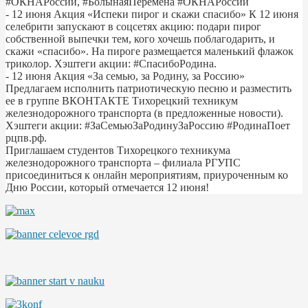
#ОКНАРоссии, #БолынаяПеремена #ОКНАРоссии
- 12 июня Акция «Испеки пирог и скажи спасибо» К 12 июня
селебрити запускают в соцсетях акцию: подари пирог
собственной выпечки тем, кого хочешь поблагодарить, и
скажи «спасибо». На пироге размещается маленький флажок
триколор. Хэштеги акции: #СпасибоРодина.
- 12 июня Акция «За семью, за Родину, за Россию»
Предлагаем исполнить патриотическую песню и разместить
ее в группе ВКОНТАКТЕ Тихорецкий техникум
железнодорожного транспорта (в предложенные новости).
Хэштеги акции: #ЗаСемьюЗаРодинуЗаРоссию #РодинаПоет
рцпв.рф.
Приглашаем студентов Тихорецкого техникума
железнодорожного транспорта – филиала РГУПС
присоединиться к онлайн мероприятиям, приуроченным ко
Дню России, который отмечается 12 июня!