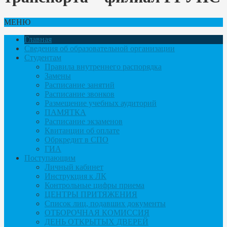
МЕНЮ
Главная
Сведения об образовательной организации
Студентам
Правила внутреннего распорядка
Замены
Расписание занятий
Расписание звонков
Размещение учебных аудиторий
ПАМЯТКА
Расписание экзаменов
Квитанции об оплате
Обркредит в СПО
ГИА
Поступающим
Личный кабинет
Инструкция к ЛК
Контрольные цифры приема
ЦЕНТРЫ ПРИТЯЖЕНИЯ
Список лиц, подавших документы
ОТБОРОЧНАЯ КОМИССИЯ
ДЕНЬ ОТКРЫТЫХ ДВЕРЕЙ