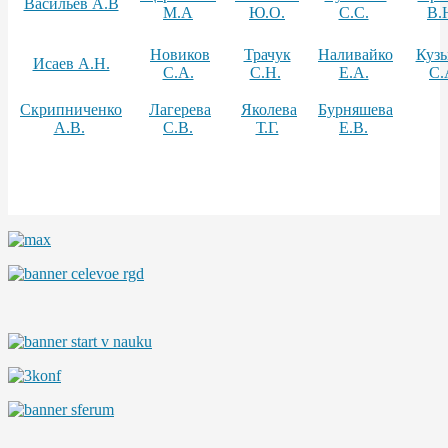
Васильев А.В
М.А
Ю.О.
С.С.
В.
Новиков
Трачук
Наливайко
Куз
Исаев А.Н.
С.А.
С.Н.
Е.А.
С.
Скрипниченко
Лагерева
Яколева
Бурняшева
А.В.
С.В.
Т.Г.
Е.В.