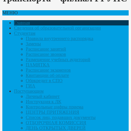
МЕНЮ
Главная
Сведения об образовательной организации
Студентам
Правила внутреннего распорядка
Замены
Расписание занятий
Расписание звонков
Размещение учебных аудиторий
ПАМЯТКА
Расписание экзаменов
Квитанции об оплате
Обркредит в СПО
ГИА
Поступающим
Личный кабинет
Инструкция к ЛК
Контрольные цифры приема
ЦЕНТРЫ ПРИТЯЖЕНИЯ
Список лиц, подавших документы
ОТБОРОЧНАЯ КОМИССИЯ
ДЕНЬ ОТКРЫТЫХ ДВЕРЕЙ