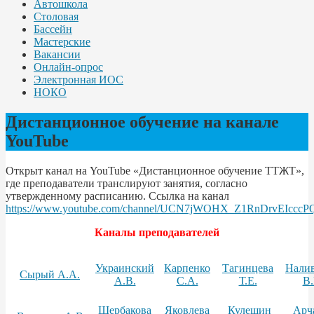
Автошкола
Столовая
Бассейн
Мастерские
Вакансии
Онлайн-опрос
Электронная ИОС
НОКО
Дистанционное обучение на канале
YouTube
Открыт канал на YouTube «Дистанционное обучение ТТЖТ»,
где преподаватели транслируют занятия, согласно
утвержденному расписанию. Ссылка на канал
https://www.youtube.com/channel/UCN7jWOHX_Z1RnDrvEIcccP
Каналы преподавателей
Украинский
Карпенко
Тагинцева
Нали
Сырый А.А.
А.В.
С.А.
Т.Е.
В.
Щербакова
Яковлева
Кулешин
Арч