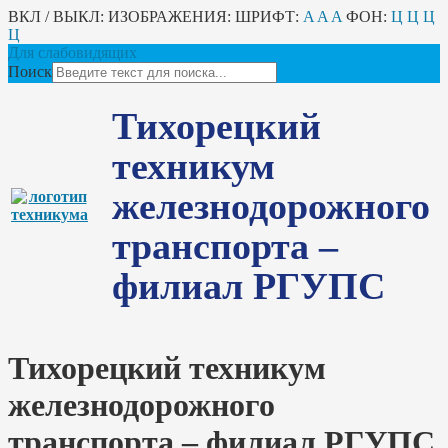
ВКЛ / ВЫКЛ:
ИЗОБРАЖЕНИЯ:
ШРИФТ:
A
A
A
ФОН:
Ц
Ц
Ц
Ц
Для слабовидящих
Поиск
Тихорецкий
техникум
железнодорожного
транспорта –
филиал РГУПС
Тихорецкий техникум
железнодорожного
транспорта – филиал РГУПС