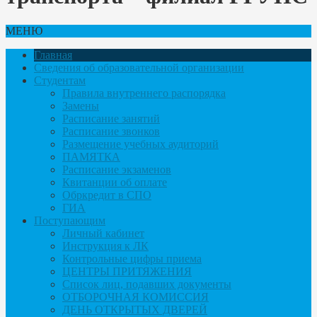
МЕНЮ
Главная
Сведения об образовательной организации
Студентам
Правила внутреннего распорядка
Замены
Расписание занятий
Расписание звонков
Размещение учебных аудиторий
ПАМЯТКА
Расписание экзаменов
Квитанции об оплате
Обркредит в СПО
ГИА
Поступающим
Личный кабинет
Инструкция к ЛК
Контрольные цифры приема
ЦЕНТРЫ ПРИТЯЖЕНИЯ
Список лиц, подавших документы
ОТБОРОЧНАЯ КОМИССИЯ
ДЕНЬ ОТКРЫТЫХ ДВЕРЕЙ