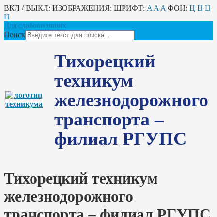
ВКЛ / ВЫКЛ:
ИЗОБРАЖЕНИЯ:
ШРИФТ:
A
A
A
ФОН:
Ц
Ц
Ц
Ц
Для слабовидящих
Поиск
Тихорецкий
техникум
железнодорожного
транспорта –
филиал РГУПС
Тихорецкий техникум
железнодорожного
транспорта – филиал РГУПС