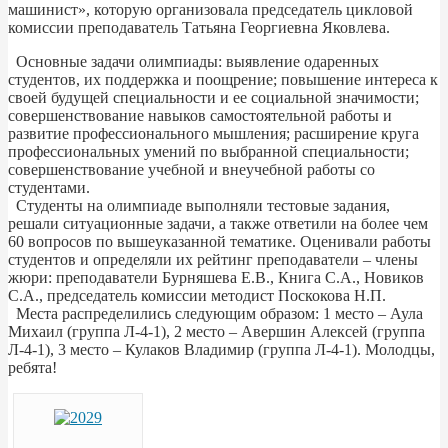
машинист», которую организовала председатель цикловой
комиссии преподаватель Татьяна Георгиевна Яковлева.
Основные задачи олимпиады: выявление одаренных
студентов, их поддержка и поощрение; повышение интереса к
своей будущей специальности и ее социальной значимости;
совершенствование навыков самостоятельной работы и
развитие профессионального мышления; расширение круга
профессиональных умений по выбранной специальности;
совершенствование учебной и внеучебной работы со
студентами.
Студенты на олимпиаде выполняли тестовые задания,
решали ситуационные задачи, а также ответили на более чем
60 вопросов по вышеуказанной тематике. Оценивали работы
студентов и определяли их рейтинг преподаватели – члены
жюри: преподаватели Бурняшева Е.В., Книга С.А., Новиков
С.А., председатель комиссии методист Поскокова Н.П.
Места распределились следующим образом: 1 место – Аула
Михаил (группа Л-4-1), 2 место – Авершин Алексей (группа
Л-4-1), 3 место – Кулаков Владимир (группа Л-4-1). Молодцы,
ребята!