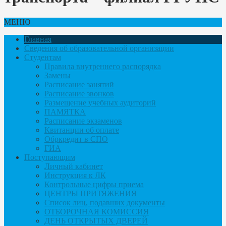
МЕНЮ
Главная
Сведения об образовательной организации
Студентам
Правила внутреннего распорядка
Замены
Расписание занятий
Расписание звонков
Размещение учебных аудиторий
ПАМЯТКА
Расписание экзаменов
Квитанции об оплате
Обркредит в СПО
ГИА
Поступающим
Личный кабинет
Инструкция к ЛК
Контрольные цифры приема
ЦЕНТРЫ ПРИТЯЖЕНИЯ
Список лиц, подавших документы
ОТБОРОЧНАЯ КОМИССИЯ
ДЕНЬ ОТКРЫТЫХ ДВЕРЕЙ