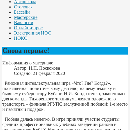
Автошкола
Столовая
Бассейн
Мастерские
Вакансии
Онлайн-опрос
Электронная ИОС
НОКО
Снова первые!
Информация о материале
Автор:
Н.П. Поскокова
Создано: 21 февраля 2020
Районная интеллектуальная игра «Что? Где? Когда?»,
посвященная политическому деятелю, нашему земляку и
бывшему губернатору Кубани Н.И. Кондратенко, закончилась
для команды Тихорецкого техникума железнодорожного
транспорта – филиала РГУПС заслуженной победой: 1-е место
и памятный подарок.
Победа далась нелегко. В игре приняли участие студенты
средних профессиональных учебных заведений района и
представители КубГУ. Наши знатоки грамотно ответили на