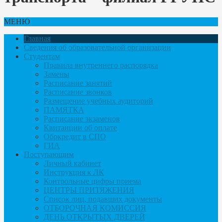
МЕНЮ
Главная
Сведения об образовательной организации
Студентам
Правила внутреннего распорядка
Замены
Расписание занятий
Расписание звонков
Размещение учебных аудиторий
ПАМЯТКА
Расписание экзаменов
Квитанции об оплате
Обркредит в СПО
ГИА
Поступающим
Личный кабинет
Инструкция к ЛК
Контрольные цифры приема
ЦЕНТРЫ ПРИТЯЖЕНИЯ
Список лиц, подавших документы
ОТБОРОЧНАЯ КОМИССИЯ
ДЕНЬ ОТКРЫТЫХ ДВЕРЕЙ