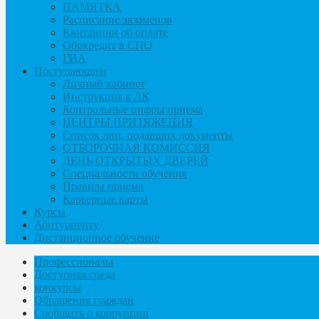
ПАМЯТКА
Расписание экзаменов
Квитанции об оплате
Обркредит в СПО
ГИА
Поступающим
Личный кабинет
Инструкция к ЛК
Контрольные цифры приема
ЦЕНТРЫ ПРИТЯЖЕНИЯ
Список лиц, подавших документы
ОТБОРОЧНАЯ КОМИССИЯ
ДЕНЬ ОТКРЫТЫХ ДВЕРЕЙ
Специальности обучения
Правила приема
Карьерные карты
Курсы
Абитуриенту
Дистанционное обучение
Профессионалы
Доступная среда
конкурсы
Обращения граждан
Сообщить о коррупции