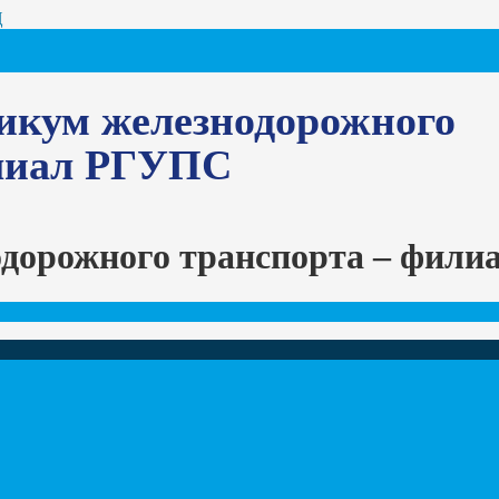
Ц
икум железнодорожного
илиал РГУПС
одорожного транспорта – фил