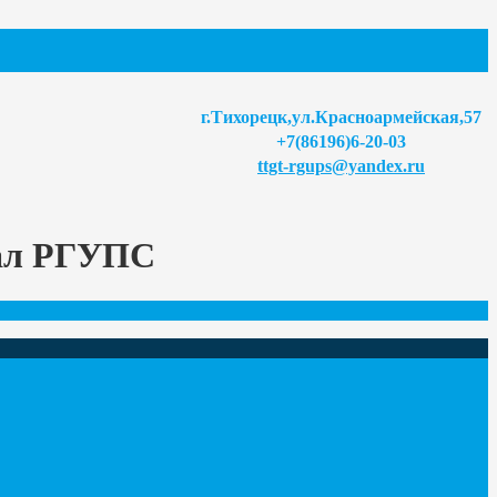
г.Тихорецк,ул.Красноармейская,57
+7(86196)6-20-03
ttgt-rgups@yandex.ru
иал РГУПС