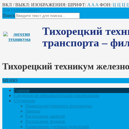
ВКЛ / ВЫКЛ:
ИЗОБРАЖЕНИЯ:
ШРИФТ:
A
A
A
ФОН:
Ц
Ц
Ц
Для слабовидящих
Поиск
Тихорецкий техн
транспорта – ф
Тихорецкий техникум железн
МЕНЮ
Главная
Сведения об образовательной организации
Студентам
Правила внутреннего распорядка
Замены
Расписание занятий
Расписание звонков
Размещение учебных аудиторий