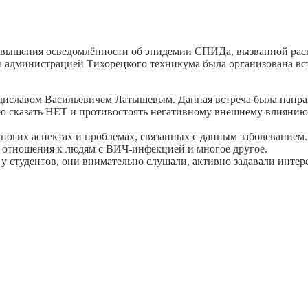
вышения осведомлённости об эпидемии СПИДа, вызванной расп
ода администрацией Тихорецкого техникума была организована в
славом Васильевичем Латышевым. Данная встреча была направл
ю сказать НЕТ и противостоять негативному внешнему влияни
огих аспектах и проблемах, связанных с данным заболеванием.
й, отношения к людям с ВИЧ-инфекцией и многое другое.
 студентов, они внимательно слушали, активно задавали интер