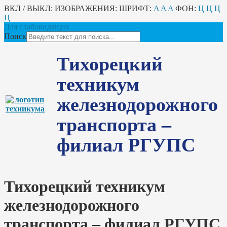
ВКЛ / ВЫКЛ:
ИЗОБРАЖЕНИЯ:
ШРИФТ:
A
A
A
ФОН:
Ц
Ц
Ц
Ц
Для слабовидящих
Поиск
Тихорецкий
техникум
железнодорожного
транспорта –
филиал РГУПС
Тихорецкий техникум
железнодорожного
транспорта – филиал РГУПС