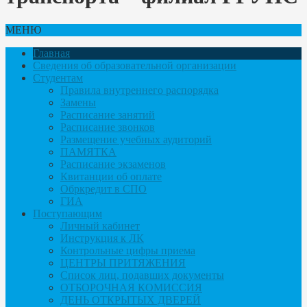
МЕНЮ
Главная
Сведения об образовательной организации
Студентам
Правила внутреннего распорядка
Замены
Расписание занятий
Расписание звонков
Размещение учебных аудиторий
ПАМЯТКА
Расписание экзаменов
Квитанции об оплате
Обркредит в СПО
ГИА
Поступающим
Личный кабинет
Инструкция к ЛК
Контрольные цифры приема
ЦЕНТРЫ ПРИТЯЖЕНИЯ
Список лиц, подавших документы
ОТБОРОЧНАЯ КОМИССИЯ
ДЕНЬ ОТКРЫТЫХ ДВЕРЕЙ