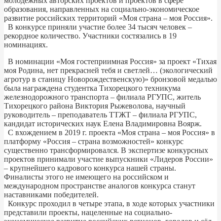
молодёжных авторских проектов и проектов в сфере
образования, направленных на социально-экономическое
развитие российских территорий «Моя страна – моя Россия».
В конкурсе приняли участие более 34 тысяч человек –
рекордное количество. Участники состязались в 19
номинациях.
В номинации «Моя гостеприимная Россия» за проект «Тихая
моя Родина, нет прекрасней тебя и светлей… (экологический
агротур в станицу Новорождественскую)» бронзовой медалью
была награждена студентка Тихорецкого техникума
железнодорожного транспорта – филиала РГУПС, житель
Тихорецкого района Виктория Рыжеволова, научный
руководитель – преподаватель ТТЖТ – филиала РГУПС,
кандидат исторических наук Елена Владимировна Воярж.
С вхождением в 2019 г. проекта «Моя страна – моя Россия» в
платформу «Россия – страна возможностей» конкурс
существенно трансформировался. В экспертизе конкурсных
проектов принимали участие выпускники «Лидеров России»
– крупнейшего кадрового конкурса нашей страны.
Финалисты этого не имеющего на российском и
международном пространстве аналогов конкурса станут
наставниками победителей.
Конкурс проходил в четыре этапа, в ходе которых участники
представили проекты, нацеленные на социально-