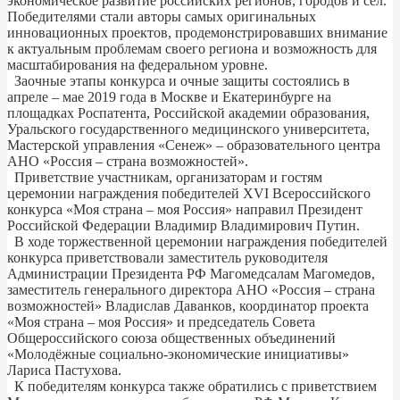
экономическое развитие российских регионов, городов и сёл.
Победителями стали авторы самых оригинальных
инновационных проектов, продемонстрировавших внимание
к актуальным проблемам своего региона и возможность для
масштабирования на федеральном уровне.
Заочные этапы конкурса и очные защиты состоялись в
апреле – мае 2019 года в Москве и Екатеринбурге на
площадках Роспатента, Российской академии образования,
Уральского государственного медицинского университета,
Мастерской управления «Сенеж» – образовательного центра
АНО «Россия – страна возможностей».
Приветствие участникам, организаторам и гостям
церемонии награждения победителей XVI Всероссийского
конкурса «Моя страна – моя Россия» направил Президент
Российской Федерации Владимир Владимирович Путин.
В ходе торжественной церемонии награждения победителей
конкурса приветствовали заместитель руководителя
Администрации Президента РФ Магомедсалам Магомедов,
заместитель генерального директора АНО «Россия – страна
возможностей» Владислав Даванков, координатор проекта
«Моя страна – моя Россия» и председатель Совета
Общероссийского союза общественных объединений
«Молодёжные социально-экономические инициативы»
Лариса Пастухова.
К победителям конкурса также обратились с приветствием