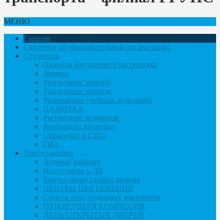
МЕНЮ
Главная
Сведения об образовательной организации
Студентам
Правила внутреннего распорядка
Замены
Расписание занятий
Расписание звонков
Размещение учебных аудиторий
ПАМЯТКА
Расписание экзаменов
Квитанции об оплате
Обркредит в СПО
ГИА
Поступающим
Личный кабинет
Инструкция к ЛК
Контрольные цифры приема
ЦЕНТРЫ ПРИТЯЖЕНИЯ
Список лиц, подавших документы
ОТБОРОЧНАЯ КОМИССИЯ
ДЕНЬ ОТКРЫТЫХ ДВЕРЕЙ