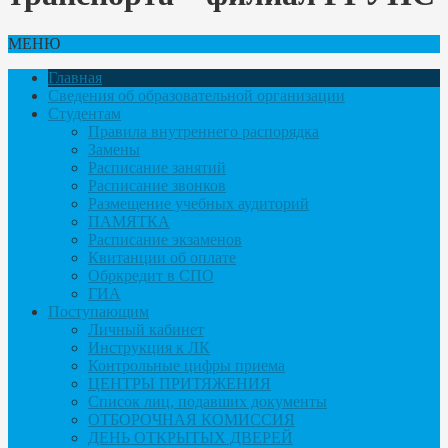
МЕНЮ
Главная
Сведения об образовательной организации
Студентам
Правила внутреннего распорядка
Замены
Расписание занятий
Расписание звонков
Размещение учебных аудиторий
ПАМЯТКА
Расписание экзаменов
Квитанции об оплате
Обркредит в СПО
ГИА
Поступающим
Личный кабинет
Инструкция к ЛК
Контрольные цифры приема
ЦЕНТРЫ ПРИТЯЖЕНИЯ
Список лиц, подавших документы
ОТБОРОЧНАЯ КОМИССИЯ
ДЕНЬ ОТКРЫТЫХ ДВЕРЕЙ