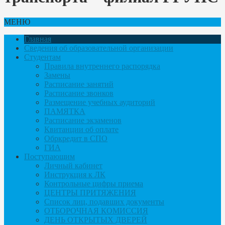
МЕНЮ
Главная
Сведения об образовательной организации
Студентам
Правила внутреннего распорядка
Замены
Расписание занятий
Расписание звонков
Размещение учебных аудиторий
ПАМЯТКА
Расписание экзаменов
Квитанции об оплате
Обркредит в СПО
ГИА
Поступающим
Личный кабинет
Инструкция к ЛК
Контрольные цифры приема
ЦЕНТРЫ ПРИТЯЖЕНИЯ
Список лиц, подавших документы
ОТБОРОЧНАЯ КОМИССИЯ
ДЕНЬ ОТКРЫТЫХ ДВЕРЕЙ