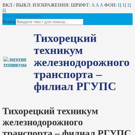
ВКЛ / ВЫКЛ:
ИЗОБРАЖЕНИЯ:
ШРИФТ:
A
A
A
ФОН:
Ц
Ц
Ц
Ц
Для слабовидящих
Поиск
Тихорецкий
техникум
железнодорожного
транспорта –
филиал РГУПС
Тихорецкий техникум
железнодорожного
транспорта – филиал РГУПС