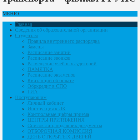
МЕНЮ
Главная
Сведения об образовательной организации
Студентам
Правила внутреннего распорядка
Замены
Расписание занятий
Расписание звонков
Размещение учебных аудиторий
ПАМЯТКА
Расписание экзаменов
Квитанции об оплате
Обркредит в СПО
ГИА
Поступающим
Личный кабинет
Инструкция к ЛК
Контрольные цифры приема
ЦЕНТРЫ ПРИТЯЖЕНИЯ
Список лиц, подавших документы
ОТБОРОЧНАЯ КОМИССИЯ
ДЕНЬ ОТКРЫТЫХ ДВЕРЕЙ