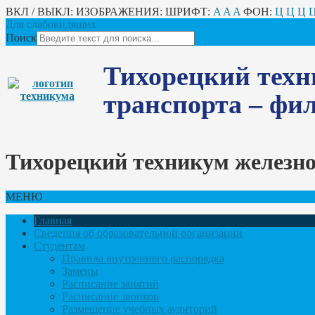
ВКЛ / ВЫКЛ:
ИЗОБРАЖЕНИЯ:
ШРИФТ:
A
A
A
ФОН:
Ц
Ц
Ц
Для слабовидящих
Поиск
Тихорецкий техн
транспорта – ф
Тихорецкий техникум железн
МЕНЮ
Главная
Сведения об образовательной организации
Студентам
Правила внутреннего распорядка
Замены
Расписание занятий
Расписание звонков
Размещение учебных аудиторий