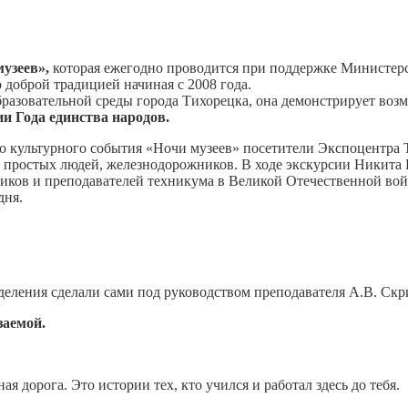
музеев»,
которая ежегодно проводится при поддержке Министерс
оброй традицией начиная с 2008 года.
разовательной среды города Тихорецка, она демонстрирует воз
ии Года единства народов.
о культурного события «Ночи музеев» посетители Экспоцентра 
простых людей, железнодорожников. В ходе экскурсии Никита Ко
ников и преподавателей техникума в Великой Отечественной во
дня.
деления сделали сами под руководством преподавателя А.В. Ск
заемой.
я дорога. Это истории тех, кто учился и работал здесь до тебя.