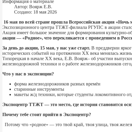
Информация о материале
Автор:
Воярж Е.В.
Создано: 18 мая 2026
16 мая по всей стране прошла Всероссийская акция «Ночь 
Экспозиционного центра ТТЖТ-филиала РГУПС в акции стало д
Акция имеет большое значение для формирования культурно-об
акции — «Родное», что перекликается с проведением в Росс
За день до акции, 15 мая, у нас уже старт.
В преддверии ярког
исторических событий на протяжении XX века менялась жизнь 
Тихорецкая в начале XX века, Е.В. Воярж– об участии выпуск
железнодорожной техники и о работе железнодорожников сего
Что у нас в экспозиции?
форма железнодорожников разных времён
старинные инструменты
макеты ж/д техники, которые студенты локомотивного от
Экспоцентр ТТЖТ — это место, где история становится ося
Почему тебе стоит прийти в Экспоцентр?
Потому что «родное» — это твой край, твоя улица, твоя железна