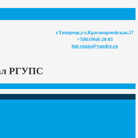
г.Тихорецк,ул.Красноармейская,57
+7(86196)6-20-03
ttgt-rgups@yandex.ru
иал РГУПС