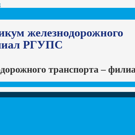
Ц
икум железнодорожного
илиал РГУПС
одорожного транспорта – фил