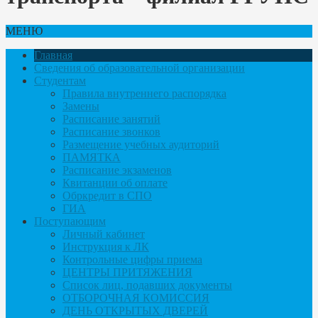
МЕНЮ
Главная
Сведения об образовательной организации
Студентам
Правила внутреннего распорядка
Замены
Расписание занятий
Расписание звонков
Размещение учебных аудиторий
ПАМЯТКА
Расписание экзаменов
Квитанции об оплате
Обркредит в СПО
ГИА
Поступающим
Личный кабинет
Инструкция к ЛК
Контрольные цифры приема
ЦЕНТРЫ ПРИТЯЖЕНИЯ
Список лиц, подавших документы
ОТБОРОЧНАЯ КОМИССИЯ
ДЕНЬ ОТКРЫТЫХ ДВЕРЕЙ