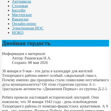
Автошкола
Столовая
Бассейн
Мастерские
Вакансии
Онлайн-опрос
Электронная ИОС
НОКО
Двойная гордость
Информация о материале
Автор:
Рашевская Н.А.
Создано: 08 мая 2026
30 января и 9 мая - эти даты в календаре для жителей
Тихорецкого района имеют особый, сакральный смысл.
Почему именно два праздника стали символами несгибаемого
духа муниципалитета? Об этом студентам группы А-1-
1рассказали активисты «Движения Первых» из группы Д-2-1.
Ребята провели настоящий исторический лекторий. Они
пояснили, что 30 января 1943 года - день освобождения
Тихорецкого района от немецко-фашистских захватчиков. А 9
мая - это, конечно, Великая Победа, без которой немыслима