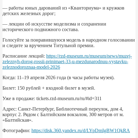
— работы юных дарований из «Кванториума» и кружков
детских железных дорог;
— лекции об искусстве моделизма и сохранении
исторического подвижного состава.
Голосуйте за понравившуюся модель в народном голосовании
и следите за вручением Титульной премии.
Расписание лекций:
https://rzd-museum.ru/museum/news/muzej-
zeleznyh-dorog-rossii-prinimaet-33-u-mezdunarodnuu-vystavku-
zeleznodoroznaa-model-2026
Когда: 11–19 апреля 2026 года (в часы работы музея).
Билет: 150 рублей + входной билет в музей.
Уже в продаже: tickets.rzd-museum.ru/ru/#id=311
Адрес: Санкт-Петербург, Библиотечный переулок, дом 4,
корпус 2. Рядом с Балтийским вокзалом, 300 метров от м.
«Балтийская».
Фотографии:
https://disk.360.yandex.ru/d/LYpDmIgBW1QkRA