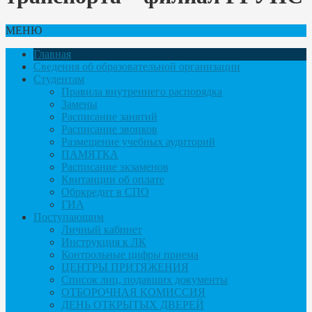
МЕНЮ
Главная
Сведения об образовательной организации
Студентам
Правила внутреннего распорядка
Замены
Расписание занятий
Расписание звонков
Размещение учебных аудиторий
ПАМЯТКА
Расписание экзаменов
Квитанции об оплате
Обркредит в СПО
ГИА
Поступающим
Личный кабинет
Инструкция к ЛК
Контрольные цифры приема
ЦЕНТРЫ ПРИТЯЖЕНИЯ
Список лиц, подавших документы
ОТБОРОЧНАЯ КОМИССИЯ
ДЕНЬ ОТКРЫТЫХ ДВЕРЕЙ