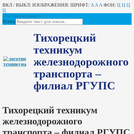
ВКЛ / ВЫКЛ:
ИЗОБРАЖЕНИЯ:
ШРИФТ:
A
A
A
ФОН:
Ц
Ц
Ц
Ц
Для слабовидящих
Поиск
Тихорецкий
техникум
железнодорожного
транспорта –
филиал РГУПС
Тихорецкий техникум
железнодорожного
транспорта – филиал РГУПС