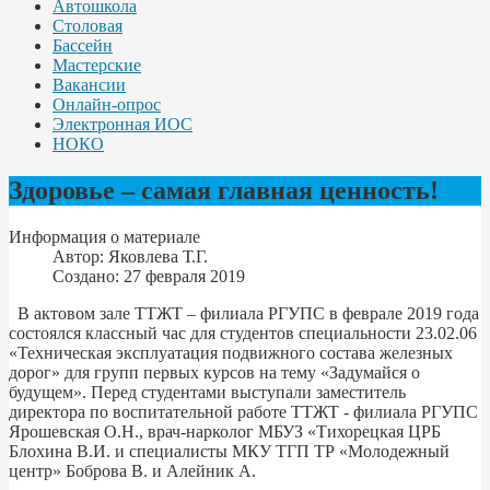
Автошкола
Столовая
Бассейн
Мастерские
Вакансии
Онлайн-опрос
Электронная ИОС
НОКО
Здоровье – самая главная ценность!
Информация о материале
Автор:
Яковлева Т.Г.
Создано: 27 февраля 2019
В актовом зале ТТЖТ – филиала РГУПС в феврале 2019 года
состоялся классный час для студентов специальности 23.02.06
«Техническая эксплуатация подвижного состава железных
дорог» для групп первых курсов на тему «Задумайся о
будущем». Перед студентами выступали заместитель
директора по воспитательной работе ТТЖТ - филиала РГУПС
Ярошевская О.Н., врач-нарколог МБУЗ «Тихорецкая ЦРБ
Блохина В.И. и специалисты МКУ ТГП ТР «Молодежный
центр» Боброва В. и Алейник А.