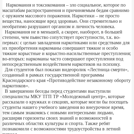
Наркомания и токсикомания – зло социальное, которое по
масштабам распространения и причиняемым бедам сравнимо
с оружием массового поражения. Наркотики – не просто
вещества, наносящие вред здоровью. Они стремительно и
необратимо разрушают организм и личность человека.
Наркомания не в меньшей, а скорее, наоборот, в большей
степени, чем пьянство сопутствует преступности, т.к. во-
первых: с целью завладения наркотиками или средствами для
их приобретения наркоманы совершают тяжкие и особо
тяжкие корыстные и корыстно-насильственные преступления;
во-вторых: наркоманы часто совершают преступления под
непосредственным воздействием наркотиков на психику.
Для студентов был показан видеоролик «Лестница смерти»,
созданный в рамках государственной программы
Краснодарского края «Противодействие незаконному обороту
наркотиков».
В завершении беседы перед студентами выступили
специалисты МКУ ТГП ТР «Молодежный центр», которые
рассказали о кружках и секциях, которые могли бы посещать
студенты нашего учебного заведения во внеурочное время,
тем самым знакомясь с новыми интересными людьми,
расширяя горизонты своих знаний и возможностей в
различных областях культуры и спорта. Также ребят
познакомили с возможностями трудоустройства в летний