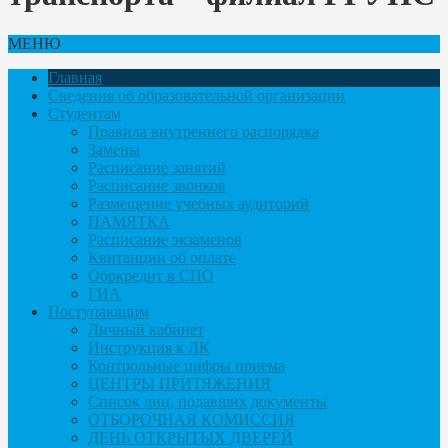
МЕНЮ
Главная
Сведения об образовательной организации
Студентам
Правила внутреннего распорядка
Замены
Расписание занятий
Расписание звонков
Размещение учебных аудиторий
ПАМЯТКА
Расписание экзаменов
Квитанции об оплате
Обркредит в СПО
ГИА
Поступающим
Личный кабинет
Инструкция к ЛК
Контрольные цифры приема
ЦЕНТРЫ ПРИТЯЖЕНИЯ
Список лиц, подавших документы
ОТБОРОЧНАЯ КОМИССИЯ
ДЕНЬ ОТКРЫТЫХ ДВЕРЕЙ