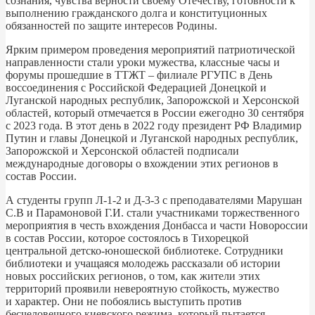
сознания, чувства верности своему Отечеству, готовности к
выполнению гражданского долга и конституционных
обязанностей по защите интересов Родины.
Ярким примером проведения мероприятий патриотической
направленности стали уроки мужества, классные часы и
форумы прошедшие в ТТЖТ – филиале РГУПС в День
воссоединения с Российской Федерацией Донецкой и
Луганской народных республик, Запорожской и Херсонской
областей, который отмечается в России ежегодно 30 сентября
с 2023 года. В этот день в 2022 году президент РФ Владимир
Путин и главы Донецкой и Луганской народных республик,
Запорожской и Херсонской областей подписали
международные договоры о вхождении этих регионов в
состав России.
А студенты групп Л-1-2 и Д-3-3 с преподавателями Марушан
С.В и Парамоновой Г.И. стали участниками торжественного
мероприятия в честь вхождения Донбасса и части Новороссии
в состав России, которое состоялось в Тихорецкой
центральной детско-юношеской библиотеке. Сотрудники
библиотеки и учащаяся молодежь рассказали об истории
новых российских регионов, о том, как жители этих
территорий проявили невероятную стойкость, мужество
и характер. Они не побоялись выступить против
бесчеловечного киевского режима, который пытается