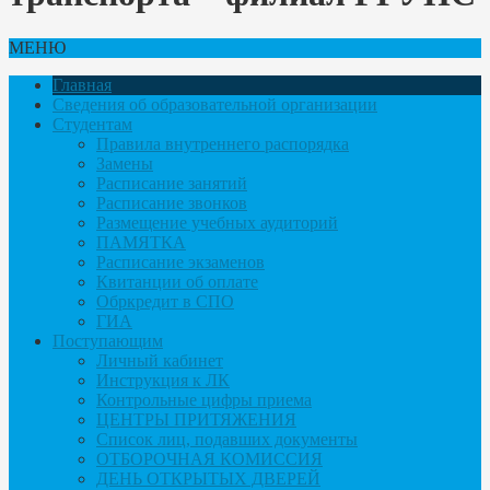
МЕНЮ
Главная
Сведения об образовательной организации
Студентам
Правила внутреннего распорядка
Замены
Расписание занятий
Расписание звонков
Размещение учебных аудиторий
ПАМЯТКА
Расписание экзаменов
Квитанции об оплате
Обркредит в СПО
ГИА
Поступающим
Личный кабинет
Инструкция к ЛК
Контрольные цифры приема
ЦЕНТРЫ ПРИТЯЖЕНИЯ
Список лиц, подавших документы
ОТБОРОЧНАЯ КОМИССИЯ
ДЕНЬ ОТКРЫТЫХ ДВЕРЕЙ