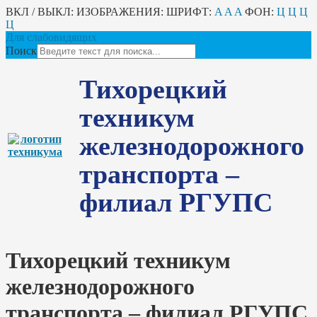
ВКЛ / ВЫКЛ:
ИЗОБРАЖЕНИЯ:
ШРИФТ:
A
A
A
ФОН:
Ц
Ц
Ц
Ц
Для слабовидящих
Поиск
Тихорецкий
техникум
железнодорожного
транспорта –
филиал РГУПС
Тихорецкий техникум
железнодорожного
транспорта – филиал РГУПС