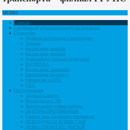
МЕНЮ
Главная
Сведения об образовательной организации
Студентам
Правила внутреннего распорядка
Замены
Расписание занятий
Расписание звонков
Размещение учебных аудиторий
ПАМЯТКА
Расписание экзаменов
Квитанции об оплате
Обркредит в СПО
ГИА
Поступающим
Личный кабинет
Инструкция к ЛК
Контрольные цифры приема
ЦЕНТРЫ ПРИТЯЖЕНИЯ
Список лиц, подавших документы
ОТБОРОЧНАЯ КОМИССИЯ
ДЕНЬ ОТКРЫТЫХ ДВЕРЕЙ