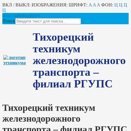
ВКЛ / ВЫКЛ:
ИЗОБРАЖЕНИЯ:
ШРИФТ:
A
A
A
ФОН:
Ц
Ц
Ц
Ц
Для слабовидящих
Поиск
Тихорецкий
техникум
железнодорожного
транспорта –
филиал РГУПС
Тихорецкий техникум
железнодорожного
транспорта – филиал РГУПС