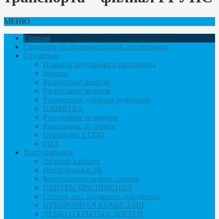
МЕНЮ
Главная
Сведения об образовательной организации
Студентам
Правила внутреннего распорядка
Замены
Расписание занятий
Расписание звонков
Размещение учебных аудиторий
ПАМЯТКА
Расписание экзаменов
Квитанции об оплате
Обркредит в СПО
ГИА
Поступающим
Личный кабинет
Инструкция к ЛК
Контрольные цифры приема
ЦЕНТРЫ ПРИТЯЖЕНИЯ
Список лиц, подавших документы
ОТБОРОЧНАЯ КОМИССИЯ
ДЕНЬ ОТКРЫТЫХ ДВЕРЕЙ