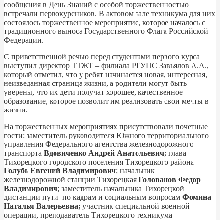
сообщения в День Знаний с особой торжественностью
встречали первокурсников. В актовом зале техникума для них
состоялось торжественное мероприятие, которое началось с
традиционного выноса Государственного Флага Российской
Федерации.
С приветственной речью перед студентами первого курса
выступил директор ТТЖТ – филиала РГУПС Завьялов А.А.,
который отметил, что у ребят начинается новая, интересная,
неизведанная страница жизни, а родители могут быть
уверены, что их дети получат хорошее, качественное
образование, которое позволит им реализовать свои мечты в
жизни.
На торжественных мероприятиях присутствовали почетные
гости: заместитель руководителя Южного территориального
управления Федерального агентства железнодорожного
транспорта
Вдовиченко Андрей Анатольевич;
глава
Тихорецкого городского поселения Тихорецкого района
Голубь Евгений Владимирович
; начальник
железнодорожной станции Тихорецкая
Голованов Федор
Владимирович
; заместитель начальника Тихорецкой
дистанции пути по кадрам и социальным вопросам
Фомина
Наталья Валерьевна;
участник специальной военной
операции, преподаватель Тихорецкого техникума