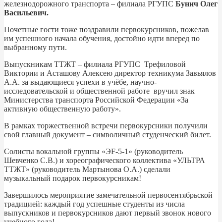
железнодорожного транспорта – филиала РГУПС
Бунич Олег
Васильевич.
Почетные гости тоже поздравили первокурсников, пожелав
им успешного начала обучения, достойно идти вперед по
выбранному пути.
Выпускникам ТТЖТ – филиала РГУПС Трефиловой
Виктории и Асташову Алексею директор техникума Завьялов
А.А. за выдающиеся успехи в учёбе, научно-
исследовательской и общественной работе вручил знак
Министерства транспорта Российской Федерации «За
активную общественную работу».
В рамках торжественной встречи первокурсники получили
свой главный документ – символичный студенческий билет.
Солисты вокальной группы «ЭF-5-1» (руководитель
Шевченко С.В.) и хореографического коллектива «УЛЬТРА
ТТЖТ» (руководитель Мартынова О.А.) сделали
музыкальный подарок первокурсникам!
Завершилось мероприятие замечательной первосентябрьской
традицией: каждый год успешные студенты из числа
выпускников и первокурсников дают первый звонок нового
учебного года!