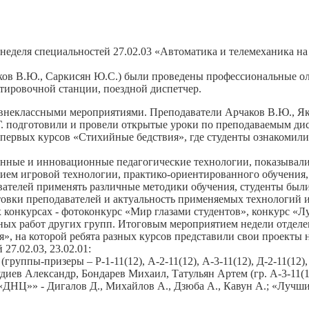
неделя специальностей 27.02.03 «Автоматика и телемеханика на
ов В.Ю., Саркисян Ю.С.) были проведены профессиональные ол
тировочной станции, поездной диспетчер.
неклассными мероприятиями. Преподаватели Арчаков В.Ю., Яко
.Г. подготовили и провели открытые уроки по преподаваемым д
 первых курсов «Стихийные бедствия», где студенты ознакомил
ные и инновационные педагогические технологии, показывали 
ем игровой технологии, практико-ориентированного обучения, 
вателей применять различные методики обучения, студенты были
овки преподавателей и актуальность применяемых технологий и
 конкурсах - фотоконкурс «Мир глазами студентов», конкурс «Л
сных работ других групп. Итоговым мероприятием недели отдел
я», на которой ребята разных курсов представили свои проекты
7.02.03, 23.02.01:
ппы-призеры – Р-1-11(12), А-2-11(12), А-3-11(12), Д-2-11(12), Л-
иев Александр, Бондарев Михаил, Татульян Артем (гр. А-3-11(1
НЦ»» - Дигалов Д., Михайлов А., Дзюба А., Кавун А.; «Лучши