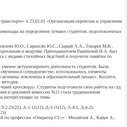
 транспорте» и 23.02.01 «Организация перевозок и управление
импиады на определение лучших студентов, подготовленных
влева Ю.О., Саркисян Ю.С., Сырый А.А., Токарев М.В.,
исциплинам и модулям. Преподавателем Рашевской Н.А. был
ись с видами стихийных бедствий и получили памятки по
умение актуализировать деятельность студентов. Были
обучения в сотрудничестве, использовались элементы
 активны, вовлечены в образовательный процесс. Коллеги,
 методик.
учший кроссворд». Студенты подготовили свои работы на суд
ения и цикловой комиссии №11 стала традиционная
 на интересующие их темы.
2-21(22), А-1-11(12), Д-3-11(12), А-4-1, Д-4-2);
2));
й по профессии «Оператор СГ»» - Михайлов А., Кавун А.,