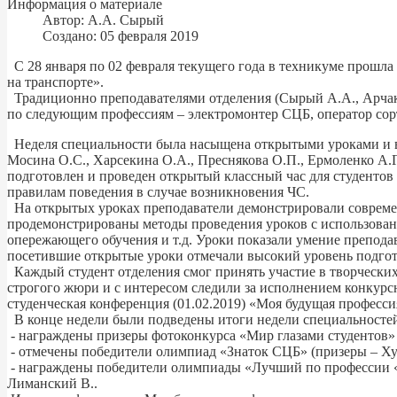
Информация о материале
Автор:
А.А. Сырый
Создано: 05 февраля 2019
С 28 января по 02 февраля текущего года в техникуме прошла 
на транспорте».
Традиционно преподавателями отделения (Сырый А.А., Арчак
по следующим профессиям – электромонтер СЦБ, оператор сор
Неделя специальности была насыщена открытыми уроками и в
Мосина О.С., Харсекина О.А., Преснякова О.П., Ермоленко А
подготовлен и проведен открытый классный час для студентов
правилам поведения в случае возникновения ЧС.
На открытых уроках преподаватели демонстрировали современ
продемонстрированы методы проведения уроков с использовани
опережающего обучения и т.д. Уроки показали умение препода
посетившие открытые уроки отмечали высокий уровень подгот
Каждый студент отделения смог принять участие в творческих
строгого жюри и с интересом следили за исполнением конкур
студенческая конференция (01.02.2019) «Моя будущая професси
В конце недели были подведены итоги недели специальностей 2
- награждены призеры фотоконкурса «Мир глазами студентов» (гру
- отмечены победители олимпиад «Знаток СЦБ» (призеры – Худ
- награждены победители олимпиады «Лучший по профессии «Д
Лиманский В..