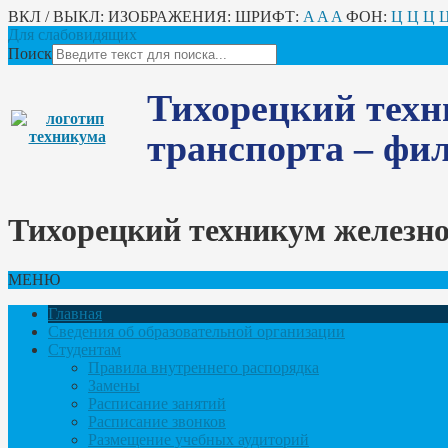
ВКЛ / ВЫКЛ:
ИЗОБРАЖЕНИЯ:
ШРИФТ:
A
A
A
ФОН:
Ц
Ц
Ц
Для слабовидящих
Поиск
Тихорецкий техн
транспорта – ф
Тихорецкий техникум железн
МЕНЮ
Главная
Сведения об образовательной организации
Студентам
Правила внутреннего распорядка
Замены
Расписание занятий
Расписание звонков
Размещение учебных аудиторий