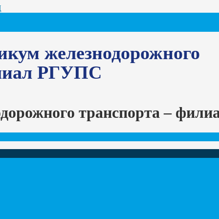
Ц
икум железнодорожного
илиал РГУПС
одорожного транспорта – фил