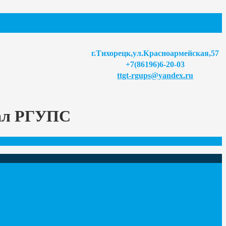
г.Тихорецк,ул.Красноармейская,57
+7(86196)6-20-03
ttgt-rgups@yandex.ru
иал РГУПС