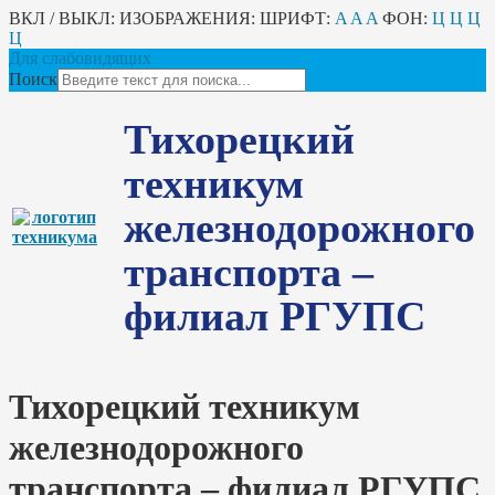
ВКЛ / ВЫКЛ:
ИЗОБРАЖЕНИЯ:
ШРИФТ:
A
A
A
ФОН:
Ц
Ц
Ц
Ц
Для слабовидящих
Поиск
Тихорецкий
техникум
железнодорожного
транспорта –
филиал РГУПС
Тихорецкий техникум
железнодорожного
транспорта – филиал РГУПС