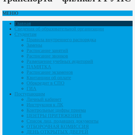
МЕНЮ
Главная
Сведения об образовательной организации
Студентам
Правила внутреннего распорядка
Замены
Расписание занятий
Расписание звонков
Размещение учебных аудиторий
ПАМЯТКА
Расписание экзаменов
Квитанции об оплате
Обркредит в СПО
ГИА
Поступающим
Личный кабинет
Инструкция к ЛК
Контрольные цифры приема
ЦЕНТРЫ ПРИТЯЖЕНИЯ
Список лиц, подавших документы
ОТБОРОЧНАЯ КОМИССИЯ
ДЕНЬ ОТКРЫТЫХ ДВЕРЕЙ