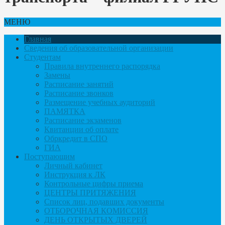
МЕНЮ
Главная
Сведения об образовательной организации
Студентам
Правила внутреннего распорядка
Замены
Расписание занятий
Расписание звонков
Размещение учебных аудиторий
ПАМЯТКА
Расписание экзаменов
Квитанции об оплате
Обркредит в СПО
ГИА
Поступающим
Личный кабинет
Инструкция к ЛК
Контрольные цифры приема
ЦЕНТРЫ ПРИТЯЖЕНИЯ
Список лиц, подавших документы
ОТБОРОЧНАЯ КОМИССИЯ
ДЕНЬ ОТКРЫТЫХ ДВЕРЕЙ