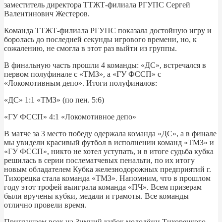
заместитель директора ТТЖТ-филиала РГУПС Сергей
Валентинович Жестеров.
Команда ТТЖТ-филиала РГУПС показала достойную игру и
боролась до последней секунды игрового времени, но, к
сожалению, не смогла в этот раз выйти из группы.
В финальную часть прошли 4 команды: «ДС», встречался в
первом полуфинале с «ТМЗ», а «ГУ ФССП» с
«Локомотивным депо». Итоги полуфиналов:
«ДС» 1:1 «ТМЗ» (по пен. 5:6)
«ГУ ФССП» 4:1 «Локомотивное депо»
В матче за 3 место победу одержала команда «ДС», а в финале
мы увидели красивый футбол в исполнении команд «ТМЗ» и
«ГУ ФССП», никто не хотел уступать, и в итоге судьба кубка
решилась в серии послематчевых пенальти, по их итогу
новым обладателем Кубка железнодорожных предприятий г.
Тихорецка стала команда «ТМЗ». Напомним, что в прошлом
году этот трофей выиграла команда «ПЧ». Всем призерам
были вручены кубки, медали и грамоты. Все команды
отлично провели время.
Приглашаем всех на Зимний кубок молодёжи Тихорецкого