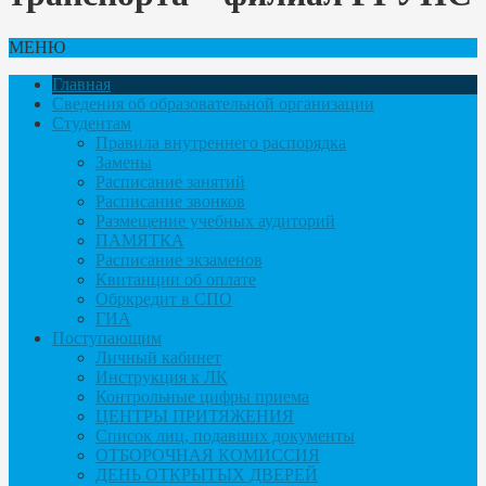
МЕНЮ
Главная
Сведения об образовательной организации
Студентам
Правила внутреннего распорядка
Замены
Расписание занятий
Расписание звонков
Размещение учебных аудиторий
ПАМЯТКА
Расписание экзаменов
Квитанции об оплате
Обркредит в СПО
ГИА
Поступающим
Личный кабинет
Инструкция к ЛК
Контрольные цифры приема
ЦЕНТРЫ ПРИТЯЖЕНИЯ
Список лиц, подавших документы
ОТБОРОЧНАЯ КОМИССИЯ
ДЕНЬ ОТКРЫТЫХ ДВЕРЕЙ