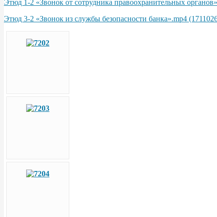
Этюд 1-2 «Звонок от сотрудника правоохранительных органов»
Этюд 3-2 «Звонок из службы безопасности банка».mp4 (171102