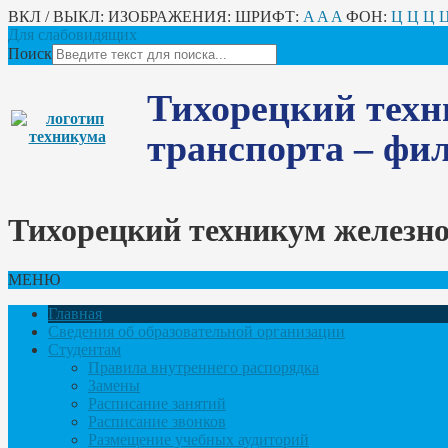
ВКЛ / ВЫКЛ:
ИЗОБРАЖЕНИЯ:
ШРИФТ:
A
A
A
ФОН:
Ц
Ц
Ц
Для слабовидящих
Поиск
Тихорецкий техн
транспорта – ф
Тихорецкий техникум железн
МЕНЮ
Главная
Сведения об образовательной организации
Студентам
Правила внутреннего распорядка
Замены
Расписание занятий
Расписание звонков
Размещение учебных аудиторий