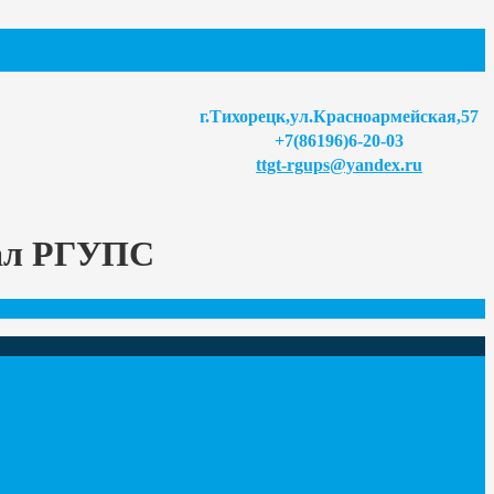
г.Тихорецк,ул.Красноармейская,57
+7(86196)6-20-03
ttgt-rgups@yandex.ru
иал РГУПС