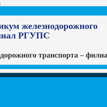
Ц
икум железнодорожного
илиал РГУПС
одорожного транспорта – фил