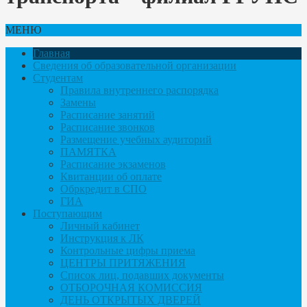
МЕНЮ
Главная
Сведения об образовательной организации
Студентам
Правила внутреннего распорядка
Замены
Расписание занятий
Расписание звонков
Размещение учебных аудиторий
ПАМЯТКА
Расписание экзаменов
Квитанции об оплате
Обркредит в СПО
ГИА
Поступающим
Личный кабинет
Инструкция к ЛК
Контрольные цифры приема
ЦЕНТРЫ ПРИТЯЖЕНИЯ
Список лиц, подавших документы
ОТБОРОЧНАЯ КОМИССИЯ
ДЕНЬ ОТКРЫТЫХ ДВЕРЕЙ