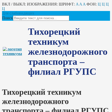
ВКЛ / ВЫКЛ:
ИЗОБРАЖЕНИЯ:
ШРИФТ:
A
A
A
ФОН:
Ц
Ц
Ц
Ц
Для слабовидящих
Поиск
Тихорецкий
техникум
железнодорожного
транспорта –
филиал РГУПС
Тихорецкий техникум
железнодорожного
транспорта – филиал РГУПС