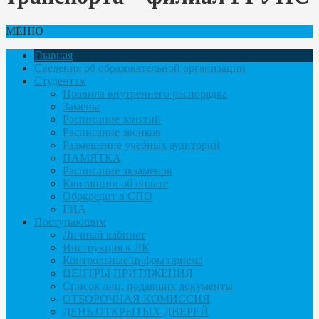
МЕНЮ
Главная
Сведения об образовательной организации
Студентам
Правила внутреннего распорядка
Замены
Расписание занятий
Расписание звонков
Размещение учебных аудиторий
ПАМЯТКА
Расписание экзаменов
Квитанции об оплате
Обркредит в СПО
ГИА
Поступающим
Личный кабинет
Инструкция к ЛК
Контрольные цифры приема
ЦЕНТРЫ ПРИТЯЖЕНИЯ
Список лиц, подавших документы
ОТБОРОЧНАЯ КОМИССИЯ
ДЕНЬ ОТКРЫТЫХ ДВЕРЕЙ