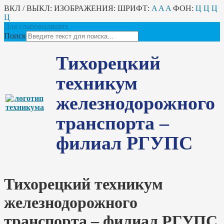
ВКЛ / ВЫКЛ:
ИЗОБРАЖЕНИЯ:
ШРИФТ:
A
A
A
ФОН:
Ц
Ц
Ц
Ц
Для слабовидящих
Поиск
Тихорецкий
техникум
железнодорожного
транспорта –
филиал РГУПС
Тихорецкий техникум
железнодорожного
транспорта – филиал РГУПС