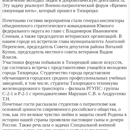
вовлечение молодых людей в добровольческую деятельность.
Эту задачу реализует Военно-патриотический форум «Времен
связующая нить», который прошел в Тихорецке.
Почетными гостями мероприятия стали генерал-инспекторы
объединенного стратегического командования Южного
федерального округа во главе с Владимиром Ивановичем
Сеиным, а также председатели ветеранских организаций. В
нашем городе их встретили глава муниципалитета Анатолий
Перепелин, председатель Совета депутатов района Виталий
Купин, председатель местного совета ветеранов Вадим
Власов.
Участники форума побывали в Тихорецкой школе искусств,
где состоялась встреча с представителями учащейся молодежи
города Тихорецка. Студенчество города представляли
обучающиеся городских средних профессиональных учебных
заведений, в том числе, студенты Тихорецкого техникума
железнодорожного транспорта – филиала РГУПС: группы
С-2-1 и Р-2-1 с преподавателями Марушан С.В. и Андрусенко
Т.Н.
Почетные гости рассказали студентам о патриотизме как
основной ценности современного российского общества, о
том, как это великое чувство любви и защиты своей Родины в
истории нашей страны проявляли настоящие сыны и дочери
России. Также речь шла о задачах Специальной военной