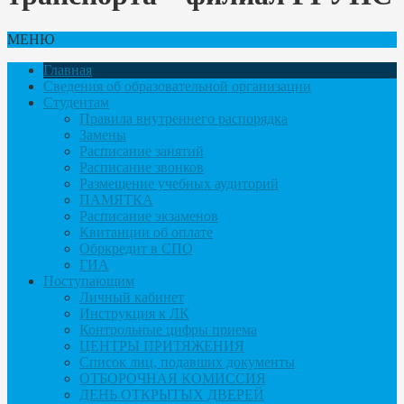
МЕНЮ
Главная
Сведения об образовательной организации
Студентам
Правила внутреннего распорядка
Замены
Расписание занятий
Расписание звонков
Размещение учебных аудиторий
ПАМЯТКА
Расписание экзаменов
Квитанции об оплате
Обркредит в СПО
ГИА
Поступающим
Личный кабинет
Инструкция к ЛК
Контрольные цифры приема
ЦЕНТРЫ ПРИТЯЖЕНИЯ
Список лиц, подавших документы
ОТБОРОЧНАЯ КОМИССИЯ
ДЕНЬ ОТКРЫТЫХ ДВЕРЕЙ