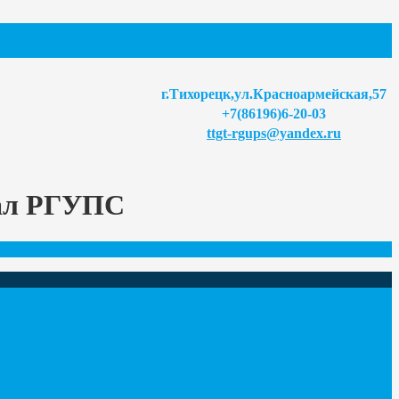
г.Тихорецк,ул.Красноармейская,57
+7(86196)6-20-03
ttgt-rgups@yandex.ru
иал РГУПС