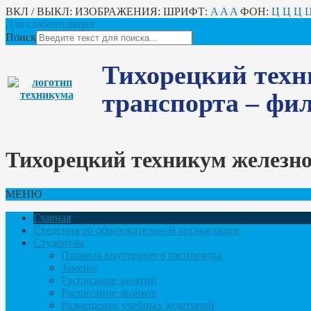
ВКЛ / ВЫКЛ:
ИЗОБРАЖЕНИЯ:
ШРИФТ:
A
A
A
ФОН:
Ц
Ц
Ц
Для слабовидящих
Поиск
Тихорецкий техн
транспорта – ф
Тихорецкий техникум железн
МЕНЮ
Главная
Сведения об образовательной организации
Студентам
Правила внутреннего распорядка
Замены
Расписание занятий
Расписание звонков
Размещение учебных аудиторий