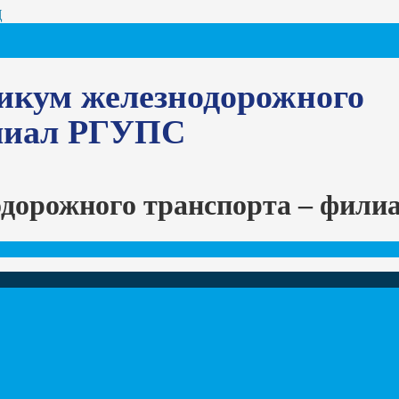
Ц
икум железнодорожного
илиал РГУПС
одорожного транспорта – фил