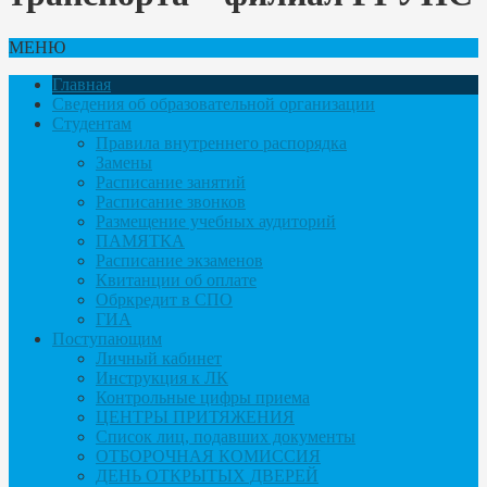
МЕНЮ
Главная
Сведения об образовательной организации
Студентам
Правила внутреннего распорядка
Замены
Расписание занятий
Расписание звонков
Размещение учебных аудиторий
ПАМЯТКА
Расписание экзаменов
Квитанции об оплате
Обркредит в СПО
ГИА
Поступающим
Личный кабинет
Инструкция к ЛК
Контрольные цифры приема
ЦЕНТРЫ ПРИТЯЖЕНИЯ
Список лиц, подавших документы
ОТБОРОЧНАЯ КОМИССИЯ
ДЕНЬ ОТКРЫТЫХ ДВЕРЕЙ