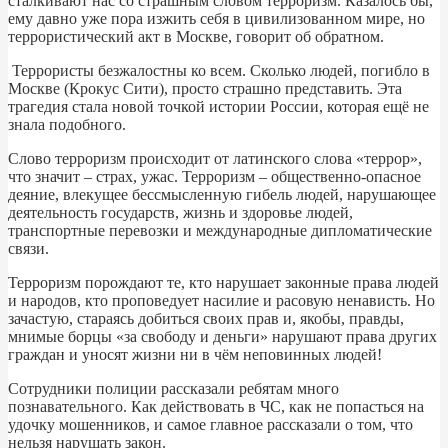
сталкивают нас со страшным словом терроризм. Казалось бы,
ему давно уже пора изжить себя в цивилизованном мире, но
террористический акт в Москве, говорит об обратном.
Террористы безжалостны ко всем. Сколько людей, погибло в
Москве (Крокус Сити), просто страшно представить. Эта
трагедия стала новой точкой истории России, которая ещё не
знала подобного.
Слово терроризм происходит от латинского слова «террор»,
что значит – страх, ужас. Терроризм – общественно-опасное
деяние, влекущее бессмысленную гибель людей, нарушающее
деятельность государств, жизнь и здоровье людей,
транспортные перевозки и международные дипломатические
связи.
Терроризм порождают те, кто нарушает законные права людей
и народов, кто проповедует насилие и расовую ненависть. Но
зачастую, стараясь добиться своих прав и, якобы, правды,
мнимые борцы «за свободу и деньги» нарушают права других
граждан и уносят жизни ни в чём неповинных людей!
Сотрудники полиции рассказали ребятам много
познавательного. Как действовать в ЧС, как не попасться на
удочку мошенников, и самое главное рассказали о том, что
нельзя нарушать закон.