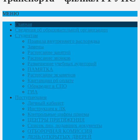
МЕНЮ
Главная
Сведения об образовательной организации
Студентам
Правила внутреннего распорядка
Замены
Расписание занятий
Расписание звонков
Размещение учебных аудиторий
ПАМЯТКА
Расписание экзаменов
Квитанции об оплате
Обркредит в СПО
ГИА
Поступающим
Личный кабинет
Инструкция к ЛК
Контрольные цифры приема
ЦЕНТРЫ ПРИТЯЖЕНИЯ
Список лиц, подавших документы
ОТБОРОЧНАЯ КОМИССИЯ
ДЕНЬ ОТКРЫТЫХ ДВЕРЕЙ