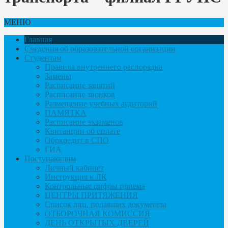
МЕНЮ
Главная
Сведения об образовательной организации
Студентам
Правила внутреннего распорядка
Замены
Расписание занятий
Расписание звонков
Размещение учебных аудиторий
ПАМЯТКА
Расписание экзаменов
Квитанции об оплате
Обркредит в СПО
ГИА
Поступающим
Личный кабинет
Инструкция к ЛК
Контрольные цифры приема
ЦЕНТРЫ ПРИТЯЖЕНИЯ
Список лиц, подавших документы
ОТБОРОЧНАЯ КОМИССИЯ
ДЕНЬ ОТКРЫТЫХ ДВЕРЕЙ