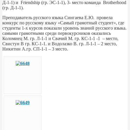
Д-1-1) и Friendship (гр. ЭС-1-1), 3- место команда Brotherhood
(гр. Д-1-1).
Преподаватель русского языка Сингаева Е.Ю. провела
конкурс по русскому языку «Самый грамотный студент», где
студенты 1-х курсов показали уровень знаний русского языка.
самыми грамотными среди первокурсников оказались
Коломиец М. гр. Л-1-1 и Свачий М. гр. КС-1-1 -1 – место,
Свистун В гр. КС-1-1. и Водолазко В. гр. Л-1-1 – 2 место,
Никитин А.гр. СП-1-1 – 3 место.