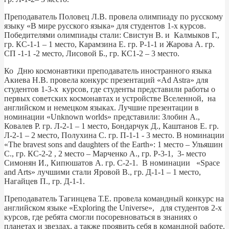
Преподаватель Половец Л.В. провела олимпиаду по русскому
языку «В мире русского языка» для студентов 1-х курсов.
Победителями олимпиады стали: Свистун В. и Калмыков Г.,
гр. КС-1-1 – 1 место, Карамзина Е. гр. Р-1-1 и Жарова А. гр.
СП -1-1 -2 место, Лисовой Б., гр. КС1-2 – 3 место.
Ко Дню космонавтики преподаватель иностранного языка
Акиева Н.В. провела конкурс презентаций «Ad Astra» для
студентов 1-3-х курсов, где студенты представили работы о
первых советских космонавтах и устройстве Вселенной, на
английском и немецком языках. Лучшие презентации в
номинации «Unknown worlds» представили: Злобин А.,
Ковалев Р. гр. Л-2-1 – 1 место, Бондарчук Д., Каштанов Е. гр.
Л-2-1 – 2 место, Полухина С. гр. П-1-1 - 3 место. В номинации
«The bravest sons and daughters of the Earth»: 1 место – Ульяшин
С., гр. КС-2-2 , 2 место – Марченко А., гр. Р-3-1, 3- место
Симонян И., Кипюшатов А. гр. С-2-1. В номинации «Space
and Arts» лучшими стали Яровой В., гр. Д-1-1 – 1 место,
Нагайцев П., гр. Д-1-1.
Преподаватель Тагинцева Т.Е. провела командный конкурс на
английском языке «Exploring the Universe», для студентов 2-х
курсов, где ребята смогли посоревноваться в знаниях о
планетах и звездах, а также проявить себя в командной работе.