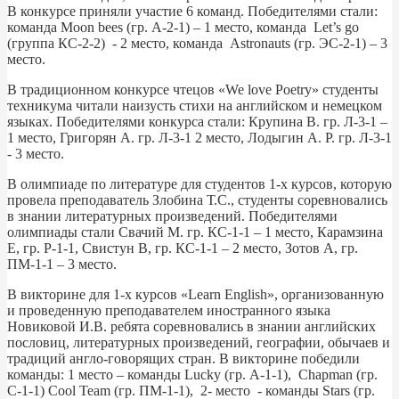
В конкурсе приняли участие 6 команд. Победителями стали:
команда Moon bees (гр. А-2-1) – 1 место, команда Let’s go
(группа КС-2-2) - 2 место, команда Astronauts (гр. ЭС-2-1) – 3
место.
В традиционном конкурсе чтецов «We love Poetry» студенты
техникума читали наизусть стихи на английском и немецком
языках. Победителями конкурса стали: Крупина В. гр. Л-3-1 –
1 место, Григорян А. гр. Л-3-1 2 место, Лодыгин А. Р. гр. Л-3-1
- 3 место.
В олимпиаде по литературе для студентов 1-х курсов, которую
провела преподаватель Злобина Т.С., студенты соревновались
в знании литературных произведений. Победителями
олимпиады стали Свачий М. гр. КС-1-1 – 1 место, Карамзина
Е, гр. Р-1-1, Свистун В, гр. КС-1-1 – 2 место, Зотов А, гр.
ПМ-1-1 – 3 место.
В викторине для 1-х курсов «Learn English», организованную
и проведенную преподавателем иностранного языка
Новиковой И.В. ребята соревновались в знании английских
пословиц, литературных произведений, географии, обычаев и
традиций англо-говорящих стран. В викторине победили
команды: 1 место – команды Lucky (гр. А-1-1), Chapman (гр.
С-1-1) Cool Team (гр. ПМ-1-1), 2- место - команды Stars (гр.