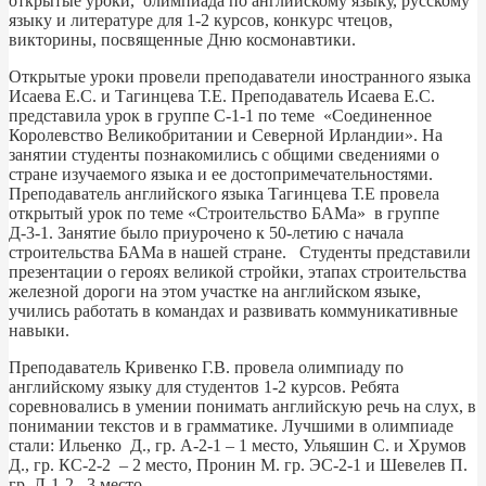
открытые уроки, олимпиада по английскому языку, русскому
языку и литературе для 1-2 курсов, конкурс чтецов,
викторины, посвященные Дню космонавтики.
Открытые уроки провели преподаватели иностранного языка
Исаева Е.С. и Тагинцева Т.Е. Преподаватель Исаева Е.С.
представила урок в группе С-1-1 по теме «Соединенное
Королевство Великобритании и Северной Ирландии». На
занятии студенты познакомились с общими сведениями о
стране изучаемого языка и ее достопримечательностями.
Преподаватель английского языка Тагинцева Т.Е провела
открытый урок по теме «Строительство БАМа» в группе
Д-3-1. Занятие было приурочено к 50-летию с начала
строительства БАМа в нашей стране. Студенты представили
презентации о героях великой стройки, этапах строительства
железной дороги на этом участке на английском языке,
учились работать в командах и развивать коммуникативные
навыки.
Преподаватель Кривенко Г.В. провела олимпиаду по
английскому языку для студентов 1-2 курсов. Ребята
соревновались в умении понимать английскую речь на слух, в
понимании текстов и в грамматике. Лучшими в олимпиаде
стали: Ильенко Д., гр. А-2-1 – 1 место, Ульяшин С. и Хрумов
Д., гр. КС-2-2 – 2 место, Пронин М. гр. ЭС-2-1 и Шевелев П.
гр. Л-1-2– 3 место.