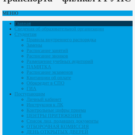
МЕНЮ
Главная
Сведения об образовательной организации
Студентам
Правила внутреннего распорядка
Замены
Расписание занятий
Расписание звонков
Размещение учебных аудиторий
ПАМЯТКА
Расписание экзаменов
Квитанции об оплате
Обркредит в СПО
ГИА
Поступающим
Личный кабинет
Инструкция к ЛК
Контрольные цифры приема
ЦЕНТРЫ ПРИТЯЖЕНИЯ
Список лиц, подавших документы
ОТБОРОЧНАЯ КОМИССИЯ
ДЕНЬ ОТКРЫТЫХ ДВЕРЕЙ