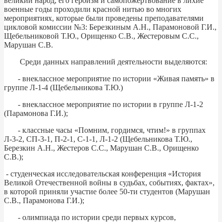
великий народ, его героизм и самопожертвование в лихие
военные годы проходили красной нитью во многих
мероприятиях, которые были проведены преподавателями
цикловой комиссии №3: Березкиным А.Н., Парамоновой Г.И.,
Щебельниковой Т.Ю., Орищенко С.В., Жестеровым С.С.,
Марушан С.В.
Среди данных направлений деятельности выделяются:
- внеклассное мероприятие по истории «Живая память» в
группе Л-1-4 (Щебельникова Т.Ю.)
- внеклассное мероприятие по истории в группе Л-1-2
(Парамонова Г.И.);
- классные часы «Помним, гордимся, чтим!» в группах
Л-3-2, СП-3-1, П-2-1, С-1-1, Л-1-2 (Щебельникова Т.Ю.,
Березкин А.Н., Жестеров С.С., Марушан С.В., Орищенко
С.В.);
- студенческая исследовательская конференция «История
Великой Отечественной войны в судьбах, событиях, фактах»,
в которой приняли участие более 50-ти студентов (Марушан
С.В., Парамонова Г.И.);
- олимпиада по истории среди первых курсов,