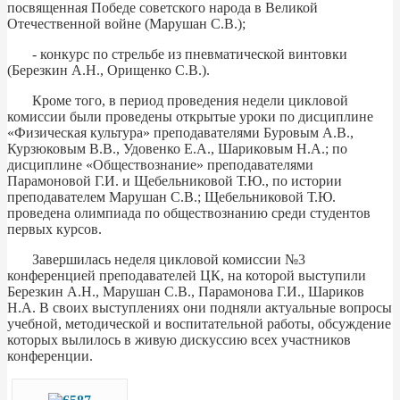
посвященная Победе советского народа в Великой
Отечественной войне (Марушан С.В.);
- конкурс по стрельбе из пневматической винтовки
(Березкин А.Н., Орищенко С.В.).
Кроме того, в период проведения недели цикловой
комиссии были проведены открытые уроки по дисциплине
«Физическая культура» преподавателями Буровым А.В.,
Курзюковым В.В., Удовенко Е.А., Шариковым Н.А.; по
дисциплине «Обществознание» преподавателями
Парамоновой Г.И. и Щебельниковой Т.Ю., по истории
преподавателем Марушан С.В.; Щебельниковой Т.Ю.
проведена олимпиада по обществознанию среди студентов
первых курсов.
Завершилась неделя цикловой комиссии №3
конференцией преподавателей ЦК, на которой выступили
Березкин А.Н., Марушан С.В., Парамонова Г.И., Шариков
Н.А. В своих выступлениях они подняли актуальные вопросы
учебной, методической и воспитательной работы, обсуждение
которых вылилось в живую дискуссию всех участников
конференции.