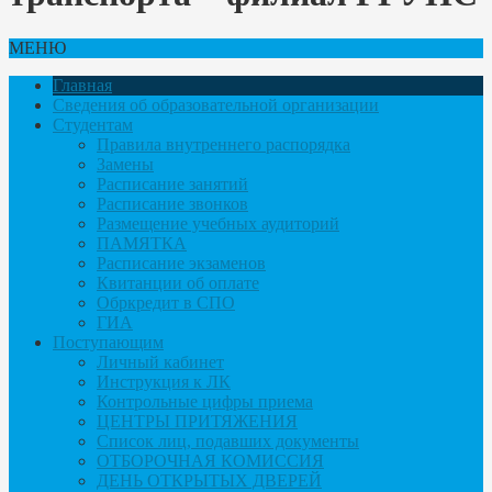
МЕНЮ
Главная
Сведения об образовательной организации
Студентам
Правила внутреннего распорядка
Замены
Расписание занятий
Расписание звонков
Размещение учебных аудиторий
ПАМЯТКА
Расписание экзаменов
Квитанции об оплате
Обркредит в СПО
ГИА
Поступающим
Личный кабинет
Инструкция к ЛК
Контрольные цифры приема
ЦЕНТРЫ ПРИТЯЖЕНИЯ
Список лиц, подавших документы
ОТБОРОЧНАЯ КОМИССИЯ
ДЕНЬ ОТКРЫТЫХ ДВЕРЕЙ