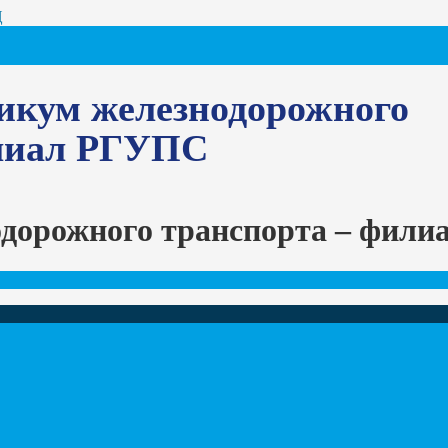
Ц
икум железнодорожного
илиал РГУПС
одорожного транспорта – фил