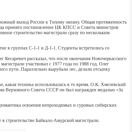
орожный выход России к Тихому океану. Общая протяженность
 года принято постановление ЦК КПСС и Совета министров
вное строительство магистрали сразу по нескольким
 в группах С-1-1 и Д-1-1. Студенты встретились со
 Кесаревич рассказал, что после окончания Новочеркасского
агистрали участвовал с 1977 года по 1988 год. Олег
ого пути. Параллельно вырубали лес, делали отсыпку
е, какая техника использовалась в то время. О.К. Хмелевский
иума Верховного Совета СССР он был награжден медалью «За
же романтика освоения непроходимых и суровых сибирских
е в строительстве Байкало-Амурской магистрали.