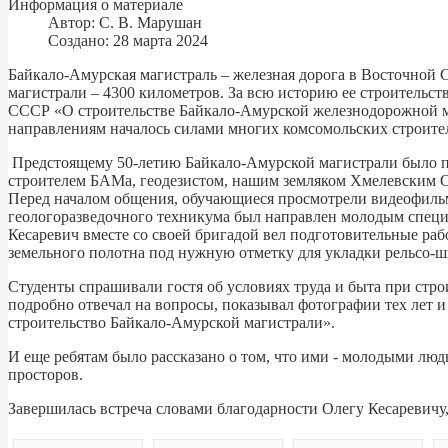
Информация о материале
Автор:
С. В. Марушан
Создано: 28 марта 2024
Байкало-Амурская магистраль – железная дорога в Восточной
магистрали – 4300 километров. За всю историю ее строительс
СССР «О строительстве Байкало-Амурской железнодорожной ма
направлениям началось силами многих комсомольских строите
Предстоящему 50-летию Байкало-Амурской магистрали было по
строителем БАМа, геодезистом, нашим земляком Хмелевским 
Перед началом общения, обучающиеся просмотрели видеофильм 
геологоразведочного техникума был направлен молодым специа
Кесаревич вместе со своей бригадой вел подготовительные ра
земельного полотна под нужную отметку для укладки рельсо-
Студенты спрашивали гостя об условиях труда и быта при стро
подробно отвечал на вопросы, показывал фотографии тех лет 
строительство Байкало-Амурской магистрали».
И еще ребятам было рассказано о том, что ими - молодыми лю
просторов.
Завершилась встреча словами благодарности Олегу Кесаревичу,