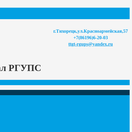
г.Тихорецк,ул.Красноармейская,57
+7(86196)6-20-03
ttgt-rgups@yandex.ru
иал РГУПС