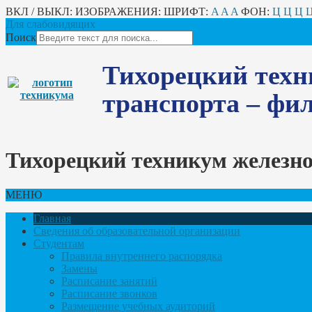
ВКЛ / ВЫКЛ:
ИЗОБРАЖЕНИЯ:
ШРИФТ:
A
A
A
ФОН:
Ц
Ц
Ц
Для слабовидящих
Поиск
Тихорецкий техн
транспорта – ф
Тихорецкий техникум железн
МЕНЮ
Главная
Сведения об образовательной организации
Студентам
Правила внутреннего распорядка
Замены
Расписание занятий
Расписание звонков
Размещение учебных аудиторий