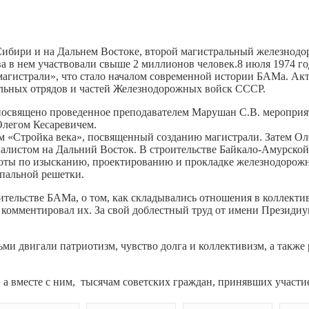
 Сибири и на Дальнем Востоке, второй магистральный железнод
тва в нем участвовали свыше 2 миллионов человек.8 июля 1974
гистрали», что стало началом современной истории БАМа. Акти
льных отрядов и частей Железнодорожных войск СССР.
священо проведенное преподавателем Марушан С.В. мероприятие
Олегом Кесаревичем.
«Стройка века», посвященный созданию магистрали. Затем Олег
листом на Дальний Восток. В строительстве Байкало-Амурской м
боты по изысканию, проектированию и прокладке железнодорожн
шпальной решетки.
ительстве БАМа, о том, как складывались отношения в коллектив
и комментировал их. За свой доблестный труд от имени Презид
дьми двигали патриотизм, чувство долга и коллективизм, а так
 а вместе с ним, тысячам советских граждан, принявших участи