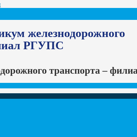
Ц
икум железнодорожного
илиал РГУПС
одорожного транспорта – фил