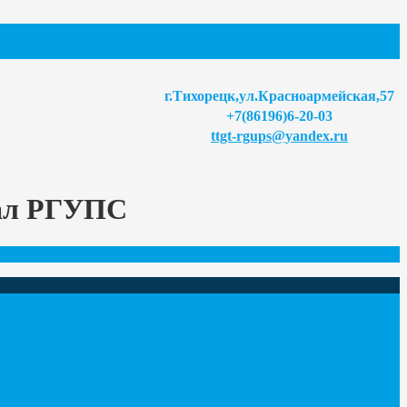
г.Тихорецк,ул.Красноармейская,57
+7(86196)6-20-03
ttgt-rgups@yandex.ru
иал РГУПС