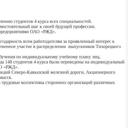
ению студентов 4 курса всех специальностей.
амостоятельный шаг к своей будущей профессии.
с предприятиями ОАО «РЖД».
дарность всем работодателям за проявленный интерес к
ственное участие в распределении выпускников Тихорецкого
обучения по индивидуальному учебному плану лиц,
а 148 студентов 4 курса были переведены на индивидуальный
АО «РЖД».
екций Северо-Кавказской железной дороги, Акционерного
мысск.
в трудовые коллективы сторонних организаций различных