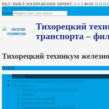
ВКЛ / ВЫКЛ:
ИЗОБРАЖЕНИЯ:
ШРИФТ:
A
A
A
ФОН:
Ц
Ц
Ц
Для слабовидящих
Поиск
Тихорецкий техн
транспорта – ф
Тихорецкий техникум железн
МЕНЮ
Главная
Сведения об образовательной организации
Студентам
Правила внутреннего распорядка
Замены
Расписание занятий
Расписание звонков
Размещение учебных аудиторий