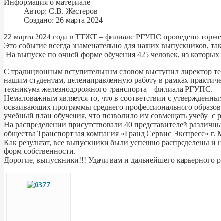
Информация о материале
Автор:
С.В. Жестеров
Создано: 26 марта 2024
22 марта 2024 года в ТТЖТ – филиале РГУПС проведено торжес
Это событие всегда знаменательно для наших выпускников, так
На выпуске по очной форме обучения 425 человек, из которы
С традиционным вступительным словом выступил директор тех
нашим студентам, целенаправленную работу в рамках практич
техникума железнодорожного транспорта – филиала РГУПС.
Немаловажным является то, что в соответствии с утвержденны
осваивающих программы среднего профессионального образова
учебный план обучения, что позволило им совмещать учебу с
На распределении присутствовали 40 представителей различн
общества Транспортная компания «Гранд Сервис Экспресс» г
Как результат, все выпускники были успешно распределены и
форм собственности.
Дорогие, выпускники!!! Удачи вам и дальнейшего карьерного р