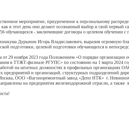
твенное мероприятие, приуроченное к персональному распредел
 как в этот день они делают осознанный выбор и свой первый с
х 56 обучающихся - заключившие договора о целевом обучении 
никума Дурынин Игорь Владиславович, выразив огромную благо
еской подготовки, целевой подготовки обучающихся и непосред
м от 29 ноября 2023 года Положением «О порядке организации 
ния в ТТЖТ-филиале РГУПС» по состоянию на 1 марта 2024 год
 работой на штатных должностях в профильных организациях О
ых предприятий и организаций, структурных подразделений дир
. Москва, ООО «Вагоноремонтный завод «Депо НТК» г. Невинно
 направлены на предприятия железнодорожной отрасли, а также 
оста!