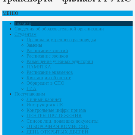
МЕНЮ
Главная
Сведения об образовательной организации
Студентам
Правила внутреннего распорядка
Замены
Расписание занятий
Расписание звонков
Размещение учебных аудиторий
ПАМЯТКА
Расписание экзаменов
Квитанции об оплате
Обркредит в СПО
ГИА
Поступающим
Личный кабинет
Инструкция к ЛК
Контрольные цифры приема
ЦЕНТРЫ ПРИТЯЖЕНИЯ
Список лиц, подавших документы
ОТБОРОЧНАЯ КОМИССИЯ
ДЕНЬ ОТКРЫТЫХ ДВЕРЕЙ