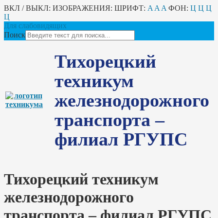
ВКЛ / ВЫКЛ:
ИЗОБРАЖЕНИЯ:
ШРИФТ:
A
A
A
ФОН:
Ц
Ц
Ц
Ц
Для слабовидящих
Поиск
Тихорецкий
техникум
железнодорожного
транспорта –
филиал РГУПС
Тихорецкий техникум
железнодорожного
транспорта – филиал РГУПС