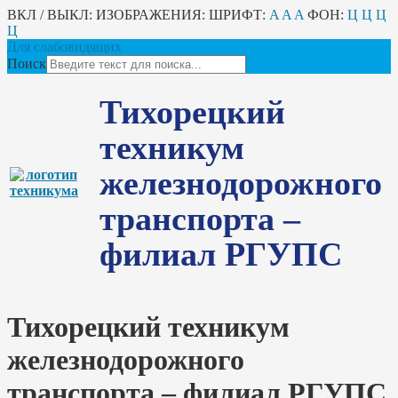
ВКЛ / ВЫКЛ:
ИЗОБРАЖЕНИЯ:
ШРИФТ:
A
A
A
ФОН:
Ц
Ц
Ц
Ц
Для слабовидящих
Поиск
Тихорецкий
техникум
железнодорожного
транспорта –
филиал РГУПС
Тихорецкий техникум
железнодорожного
транспорта – филиал РГУПС