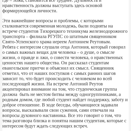
где – ложь, становится всё труднее. Духовность и
нравственность должны выступать здесь основой
формирующейся личности.
Эти важнейшие вопросы и проблемы, с которыми
сталкивается современная молодежь, были подняты на
встрече студентов Тихорецкого техникума железнодорожного
транспорта – филиала РГУПС со штатным священником
Свято-Успенского храма иереем Антонием Реутовым.
Ребята с интересом слушали отца Антония, который говорил
о самых важных вещах для человека – о душе, о смысле
жизни, о правде и лжи, о совести человека, о нравственных
ценностях нашего общества. Он рассказал студентам
евангельские притчи и объяснил их смысл. Священник
отметил, что от наших поступков с самых ранних шагов
зависит то, что будет происходить с человеком во всей
последующей жизни. На встрече Антоний Реутов
акцентировал внимание на том, что студенческая группа
должна быть не местом битвы между одногруппниками, а
родным домом, где любой студент найдет поддержку, заботу и
доброе отношение. В ходе беседы, обучающиеся задавали
вопросы, высказывали свои сужения, сами отвечали на
вопросы духовного наставника. Все это говорит о том, что
тема разговора близка и понятна нашим студентам, которые с
интересом будут ждать следующих встреч.