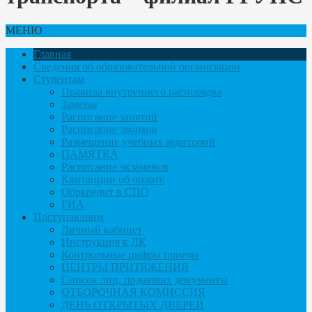
МЕНЮ
Главная
Сведения об образовательной организации
Студентам
Правила внутреннего распорядка
Замены
Расписание занятий
Расписание звонков
Размещение учебных аудиторий
ПАМЯТКА
Расписание экзаменов
Квитанции об оплате
Обркредит в СПО
ГИА
Поступающим
Личный кабинет
Инструкция к ЛК
Контрольные цифры приема
ЦЕНТРЫ ПРИТЯЖЕНИЯ
Список лиц, подавших документы
ОТБОРОЧНАЯ КОМИССИЯ
ДЕНЬ ОТКРЫТЫХ ДВЕРЕЙ