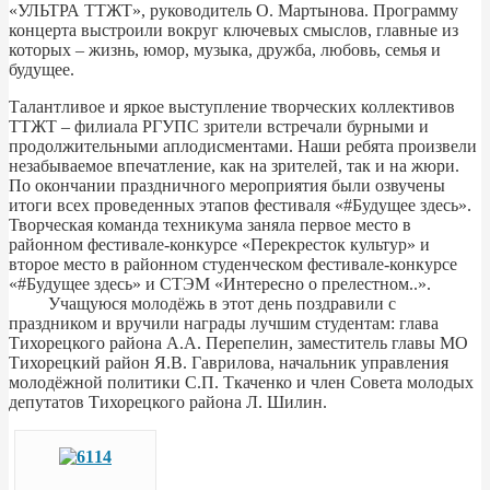
«УЛЬТРА ТТЖТ», руководитель О. Мартынова. Программу
концерта выстроили вокруг ключевых смыслов, главные из
которых – жизнь, юмор, музыка, дружба, любовь, семья и
будущее.
Талантливое и яркое выступление творческих коллективов
ТТЖТ – филиала РГУПС зрители встречали бурными и
продолжительными аплодисментами. Наши ребята произвели
незабываемое впечатление, как на зрителей, так и на жюри.
По окончании праздничного мероприятия были озвучены
итоги всех проведенных этапов фестиваля «#Будущее здесь».
Творческая команда техникума заняла первое место в
районном фестивале-конкурсе «Перекресток культур» и
второе место в районном студенческом фестивале-конкурсе
«#Будущее здесь» и СТЭМ «Интересно о прелестном..».
Учащуюся молодёжь в этот день поздравили с
праздником и вручили награды лучшим студентам: глава
Тихорецкого района А.А. Перепелин, заместитель главы МО
Тихорецкий район Я.В. Гаврилова, начальник управления
молодёжной политики С.П. Ткаченко и член Совета молодых
депутатов Тихорецкого района Л. Шилин.