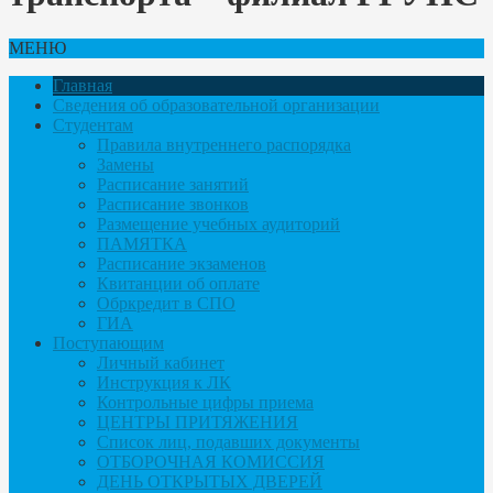
МЕНЮ
Главная
Сведения об образовательной организации
Студентам
Правила внутреннего распорядка
Замены
Расписание занятий
Расписание звонков
Размещение учебных аудиторий
ПАМЯТКА
Расписание экзаменов
Квитанции об оплате
Обркредит в СПО
ГИА
Поступающим
Личный кабинет
Инструкция к ЛК
Контрольные цифры приема
ЦЕНТРЫ ПРИТЯЖЕНИЯ
Список лиц, подавших документы
ОТБОРОЧНАЯ КОМИССИЯ
ДЕНЬ ОТКРЫТЫХ ДВЕРЕЙ