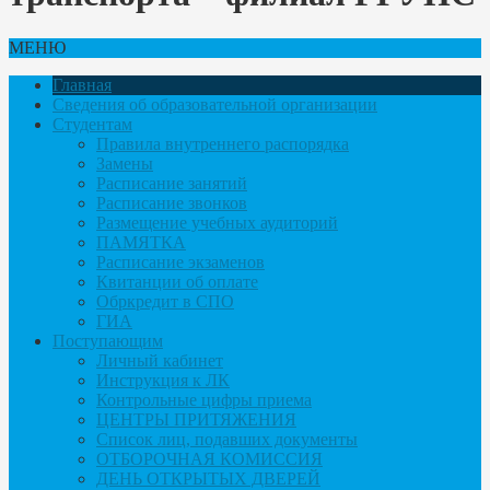
МЕНЮ
Главная
Сведения об образовательной организации
Студентам
Правила внутреннего распорядка
Замены
Расписание занятий
Расписание звонков
Размещение учебных аудиторий
ПАМЯТКА
Расписание экзаменов
Квитанции об оплате
Обркредит в СПО
ГИА
Поступающим
Личный кабинет
Инструкция к ЛК
Контрольные цифры приема
ЦЕНТРЫ ПРИТЯЖЕНИЯ
Список лиц, подавших документы
ОТБОРОЧНАЯ КОМИССИЯ
ДЕНЬ ОТКРЫТЫХ ДВЕРЕЙ