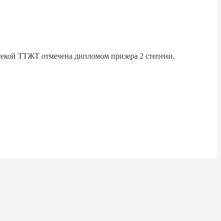
 Е.Ю.)
текой ТТЖТ отмечена дипломом призера 2 степени,