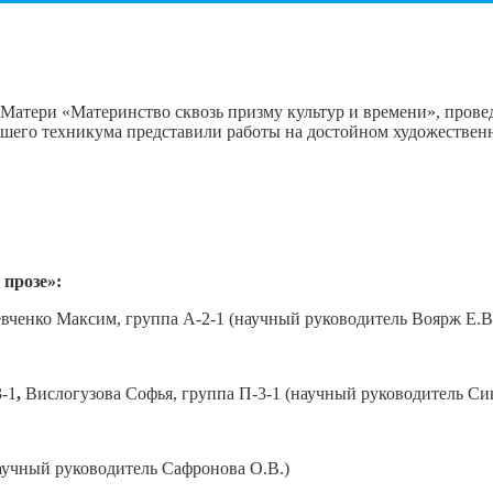
Матери «Материнство сквозь призму культур и времени», пров
шего техникума представили работы на достойном художественн
 прозе»:
евченко Максим, группа А-2-1 (научный руководитель Воярж Е.В
3-1
,
Вислогузова Софья, группа П-3-1 (научный руководитель Си
1 (научный руководитель Сафронова О.В.)