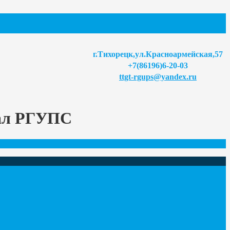
г.Тихорецк,ул.Красноармейская,57
+7(86196)6-20-03
ttgt-rgups@yandex.ru
иал РГУПС