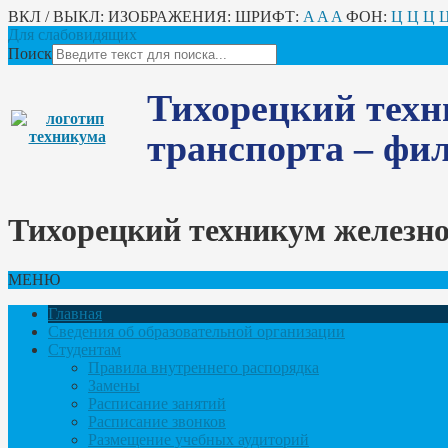
ВКЛ / ВЫКЛ:
ИЗОБРАЖЕНИЯ:
ШРИФТ:
A
A
A
ФОН:
Ц
Ц
Ц
Для слабовидящих
Поиск
Тихорецкий техн
транспорта – ф
Тихорецкий техникум железн
МЕНЮ
Главная
Сведения об образовательной организации
Студентам
Правила внутреннего распорядка
Замены
Расписание занятий
Расписание звонков
Размещение учебных аудиторий