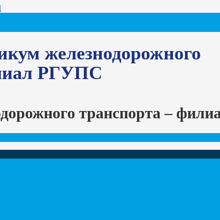
Ц
икум железнодорожного
илиал РГУПС
одорожного транспорта – фил