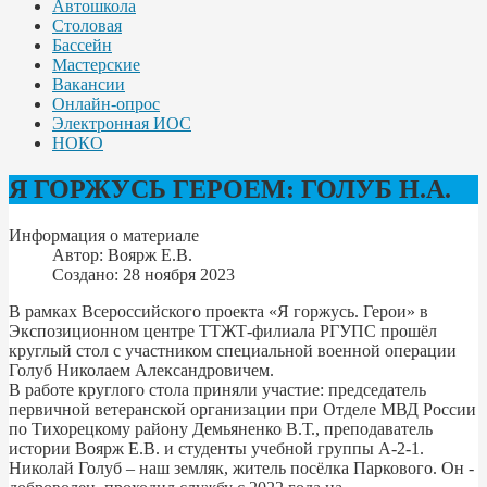
Автошкола
Столовая
Бассейн
Мастерские
Вакансии
Онлайн-опрос
Электронная ИОС
НОКО
Я ГОРЖУСЬ ГЕРОЕМ: ГОЛУБ Н.А.
Информация о материале
Автор:
Воярж Е.В.
Создано: 28 ноября 2023
В рамках Всероссийского проекта «Я горжусь. Герои» в
Экспозиционном центре ТТЖТ-филиала РГУПС прошёл
круглый стол с участником специальной военной операции
Голуб Николаем Александровичем.
В работе круглого стола приняли участие: председатель
первичной ветеранской организации при Отделе МВД России
по Тихорецкому району Демьяненко В.Т., преподаватель
истории Воярж Е.В. и студенты учебной группы А-2-1.
Николай Голуб – наш земляк, житель посёлка Паркового. Он -