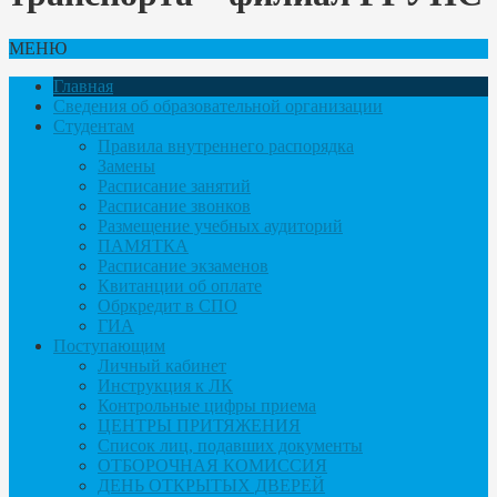
МЕНЮ
Главная
Сведения об образовательной организации
Студентам
Правила внутреннего распорядка
Замены
Расписание занятий
Расписание звонков
Размещение учебных аудиторий
ПАМЯТКА
Расписание экзаменов
Квитанции об оплате
Обркредит в СПО
ГИА
Поступающим
Личный кабинет
Инструкция к ЛК
Контрольные цифры приема
ЦЕНТРЫ ПРИТЯЖЕНИЯ
Список лиц, подавших документы
ОТБОРОЧНАЯ КОМИССИЯ
ДЕНЬ ОТКРЫТЫХ ДВЕРЕЙ