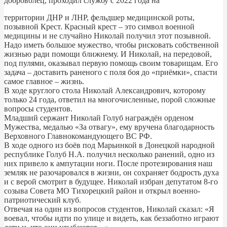
доброволец, проходил службу с 2022 года на
территории ДНР и ЛНР, фельдшер медицинской роты,
позывной Крест. Красный крест – это символ военной
медицины и не случайно Николай получил этот позывной.
Надо иметь большое мужество, чтобы рисковать собственной
жизнью ради помощи ближнему. И Николай, на передовой,
под пулями, оказывал первую помощь своим товарищам. Его
задача – доставить раненого с поля боя до «приёмки», спасти
самое главное – жизнь.
В ходе круглого стола Николай Александрович, которому
только 24 года, ответил на многочисленные, порой сложные
вопросы студентов.
Младший сержант Николай Голуб награждён орденом
Мужества, медалью «За отвагу», ему вручена благодарность
Верховного Главнокомандующего ВС РФ.
В ходе одного из боёв под Марьинкой в Донецкой народной
республике Голуб Н.А. получил несколько ранений, одно из
них привело к ампутации ноги. После протезирования наш
земляк не разочаровался в жизни, он сохраняет бодрость духа
и с верой смотрит в будущее. Николай избран депутатом 8-го
созыва Совета МО Тихорецкий район и открыл военно-
патриотический клуб.
Отвечая на один из вопросов студентов, Николай сказал: «Я
воевал, чтобы идти по улице и видеть, как беззаботно играют