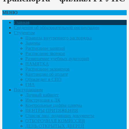
МЕНЮ
Главная
Сведения об образовательной организации
Студентам
Правила внутреннего распорядка
Замены
Расписание занятий
Расписание звонков
Размещение учебных аудиторий
ПАМЯТКА
Расписание экзаменов
Квитанции об оплате
Обркредит в СПО
ГИА
Поступающим
Личный кабинет
Инструкция к ЛК
Контрольные цифры приема
ЦЕНТРЫ ПРИТЯЖЕНИЯ
Список лиц, подавших документы
ОТБОРОЧНАЯ КОМИССИЯ
ДЕНЬ ОТКРЫТЫХ ДВЕРЕЙ