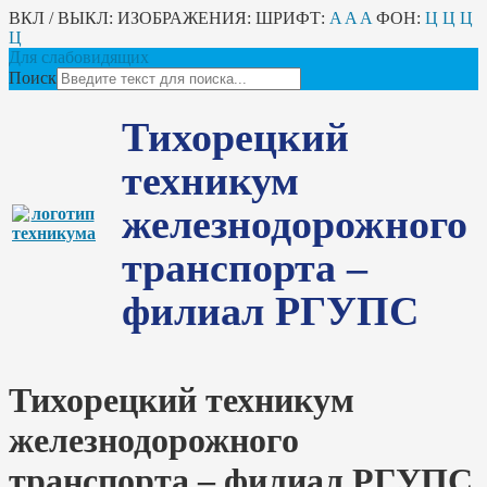
ВКЛ / ВЫКЛ:
ИЗОБРАЖЕНИЯ:
ШРИФТ:
A
A
A
ФОН:
Ц
Ц
Ц
Ц
Для слабовидящих
Поиск
Тихорецкий
техникум
железнодорожного
транспорта –
филиал РГУПС
Тихорецкий техникум
железнодорожного
транспорта – филиал РГУПС