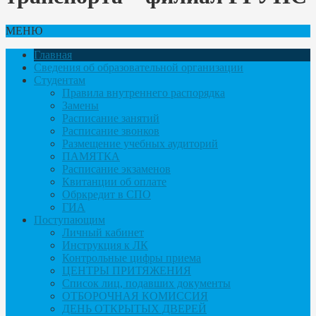
МЕНЮ
Главная
Сведения об образовательной организации
Студентам
Правила внутреннего распорядка
Замены
Расписание занятий
Расписание звонков
Размещение учебных аудиторий
ПАМЯТКА
Расписание экзаменов
Квитанции об оплате
Обркредит в СПО
ГИА
Поступающим
Личный кабинет
Инструкция к ЛК
Контрольные цифры приема
ЦЕНТРЫ ПРИТЯЖЕНИЯ
Список лиц, подавших документы
ОТБОРОЧНАЯ КОМИССИЯ
ДЕНЬ ОТКРЫТЫХ ДВЕРЕЙ