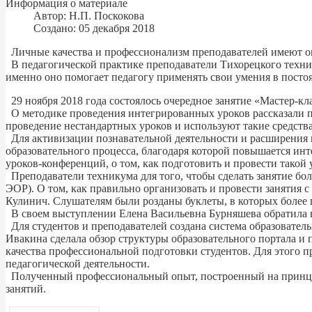
Информация о материале
Автор:
Н.П. Поскокова
Создано: 05 декабря 2018
Личные качества и профессионализм преподавателей имеют ог
В педагогической практике преподаватели Тихорецкого техни
именно оно помогает педагогу применять свои умения в пост
29 ноября 2018 года состоялось очередное занятие «Мастер-кл
О методике проведения интегрированных уроков рассказали п
проведение нестандартных уроков и используют такие средств
Для активизации познавательной деятельности и расширения 
образовательного процесса, благодаря которой повышается инт
уроков-конференций, о том, как подготовить и провести такой 
Преподаватели техникума для того, чтобы сделать занятие бо
ЭОР). О том, как правильно организовать и провести занятия
Кулинич. Слушателям были розданы буклеты, в которых более
В своем выступлении Елена Васильевна Бурняшева обратила в
Для студентов и преподавателей создана система образовател
Ивакина сделала обзор структуры образовательного портала и 
качества профессиональной подготовки студентов. Для этого п
педагогической деятельности.
Полученный профессиональный опыт, построенный на принцип
занятий.