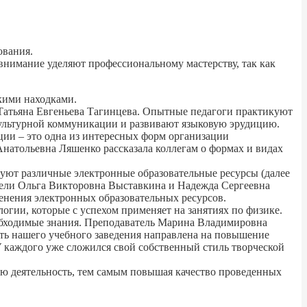
ования.
нимание уделяют профессиональному мастерству, так как
скими находками.
Татьяна Евгеньева Тагинцева. Опытные педагоги практикуют
культурной коммуникации и развивают языковую эрудицию.
ции – это одна из интересных форм организации
Анатольевна Ляшенко рассказала коллегам о формах и видах
уют различные электронные образовательные ресурсы (далее
атели Ольга Викторовна Выставкина и Надежда Сергеевна
енения электронных образовательных ресурсов.
гии, которые с успехом применяет на занятиях по физике.
еобходимые знания. Преподаватель Марина Владимировна
сть нашего учебного заведения направлена на повышение
У каждого уже сложился свой собственный стиль творческой
ю деятельность, тем самым повышая качество проведенных