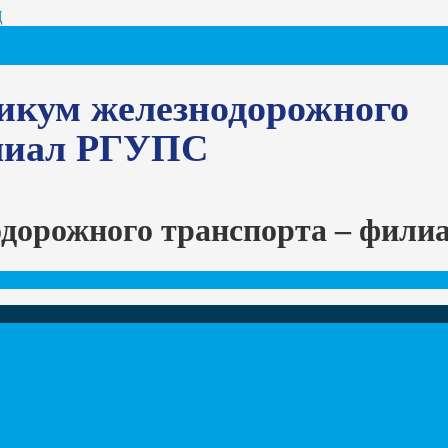
Ц
икум железнодорожного
илиал РГУПС
одорожного транспорта – фил