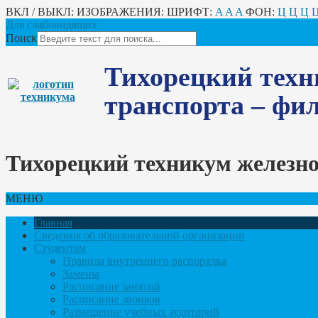
ВКЛ / ВЫКЛ:
ИЗОБРАЖЕНИЯ:
ШРИФТ:
A
A
A
ФОН:
Ц
Ц
Ц
Для слабовидящих
Поиск
Тихорецкий техн
транспорта – ф
Тихорецкий техникум железн
МЕНЮ
Главная
Сведения об образовательной организации
Студентам
Правила внутреннего распорядка
Замены
Расписание занятий
Расписание звонков
Размещение учебных аудиторий