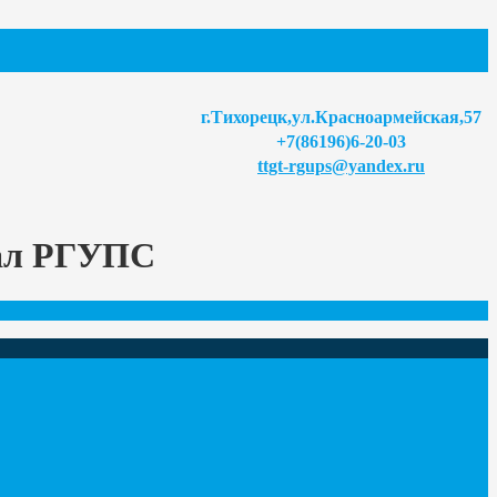
г.Тихорецк,ул.Красноармейская,57
+7(86196)6-20-03
ttgt-rgups@yandex.ru
иал РГУПС