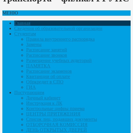
МЕНЮ
Главная
Сведения об образовательной организации
Студентам
Правила внутреннего распорядка
Замены
Расписание занятий
Расписание звонков
Размещение учебных аудиторий
ПАМЯТКА
Расписание экзаменов
Квитанции об оплате
Обркредит в СПО
ГИА
Поступающим
Личный кабинет
Инструкция к ЛК
Контрольные цифры приема
ЦЕНТРЫ ПРИТЯЖЕНИЯ
Список лиц, подавших документы
ОТБОРОЧНАЯ КОМИССИЯ
ДЕНЬ ОТКРЫТЫХ ДВЕРЕЙ