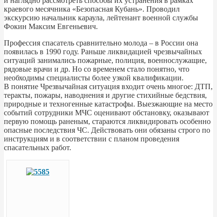
и наглядно рассмотреть способы их устранения в рамках
краевого месячника «Безопасная Кубань». Проводил
экскурсию начальник караула, лейтенант военной службы
Фокин Максим Евгеньевич.
Профессия спасатель сравнительно молода – в России она
появилась в 1990 году. Раньше ликвидацией чрезвычайных
ситуаций занимались пожарные, полиция, военнослужащие,
рядовые врачи и др. Но со временем стало понятно, что
необходимы специалисты более узкой квалификации.
В понятие Чрезвычайная ситуация входит очень многое: ДТП,
теракты, пожары, наводнения и другие стихийные бедствия,
природные и техногенные катастрофы. Выезжающие на место
событий сотрудники МЧС оценивают обстановку, оказывают
первую помощь раненым, стараются ликвидировать особенно
опасные последствия ЧС. Действовать они обязаны строго по
инструкциям и в соответствии с планом проведения
спасательных работ.