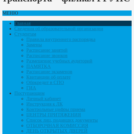
МЕНЮ
Главная
Сведения об образовательной организации
Студентам
Правила внутреннего распорядка
Замены
Расписание занятий
Расписание звонков
Размещение учебных аудиторий
ПАМЯТКА
Расписание экзаменов
Квитанции об оплате
Обркредит в СПО
ГИА
Поступающим
Личный кабинет
Инструкция к ЛК
Контрольные цифры приема
ЦЕНТРЫ ПРИТЯЖЕНИЯ
Список лиц, подавших документы
ОТБОРОЧНАЯ КОМИССИЯ
ДЕНЬ ОТКРЫТЫХ ДВЕРЕЙ