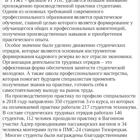
В ТТЖТ – филиале РГУПС уделяется большое внимание
прохождению производственной практики студентами.
Одним из основных требований современного
профессионального образования является практическое
обучение, главной целью которого является формирование у
обучающегося общих и профессиональных компетенций,
получения производственных навыков и приобретения
практического опыта.
Особое значение было уделено движению студенческих
отрядов, которые являются основным инструментом
формирования кадрового резерва во все отрасли экономики.
Организация деятельности трудовых отрядов – это
эффективная форма обеспечения занятости студенческой
молодежи. А также школа профессионального мастерства,
которая помогает будущим специалистам применять
полученные знания на практике, готовить себя к
самостоятельному выходу на рынок труда.
На производственную практику по профилю специальности
в 2018 году направлено 350 студентов 3-го курса, из которых
на оплачиваемой практике работали 217 студентов техникума.
В составе студенческих трудовых отрядов работало 146
студентов, 112 человек проходили практику в Вагонном
участке Адлер проводниками пассажирских вагонов и 34
человека монтерами пути в ПМС-24 станции Тихорецкая.
Многие студенты были награждены благодарственными