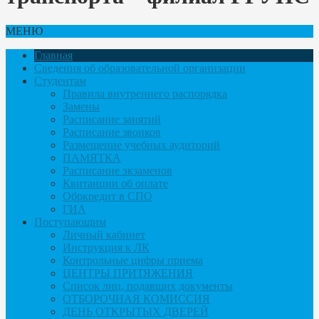
МЕНЮ
Главная
Сведения об образовательной организации
Студентам
Правила внутреннего распорядка
Замены
Расписание занятий
Расписание звонков
Размещение учебных аудиторий
ПАМЯТКА
Расписание экзаменов
Квитанции об оплате
Обркредит в СПО
ГИА
Поступающим
Личный кабинет
Инструкция к ЛК
Контрольные цифры приема
ЦЕНТРЫ ПРИТЯЖЕНИЯ
Список лиц, подавших документы
ОТБОРОЧНАЯ КОМИССИЯ
ДЕНЬ ОТКРЫТЫХ ДВЕРЕЙ